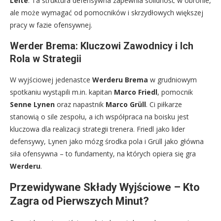
Leite
. Ta struktura defensywna zapewnia solidność w obronie,
ale może wymagać od pomocników i skrzydłowych większej
pracy w fazie ofensywnej.
Werder Brema: Kluczowi Zawodnicy i Ich
Rola w Strategii
W wyjściowej jedenastce
Werderu Brema
w grudniowym
spotkaniu wystąpili m.in. kapitan
Marco Friedl
, pomocnik
Senne Lynen
oraz napastnik
Marco Grüll
. Ci piłkarze
stanowią o sile zespołu, a ich współpraca na boisku jest
kluczowa dla realizacji strategii trenera. Friedl jako lider
defensywy, Lynen jako mózg środka pola i Grüll jako główna
siła ofensywna – to fundamenty, na których opiera się gra
Werderu
.
Przewidywane Składy Wyjściowe – Kto
Zagra od Pierwszych Minut?