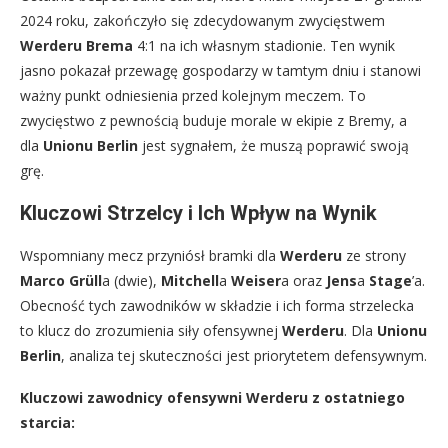
2024 roku, zakończyło się zdecydowanym zwycięstwem
Werderu Brema
4:1 na ich własnym stadionie. Ten wynik
jasno pokazał przewagę gospodarzy w tamtym dniu i stanowi
ważny punkt odniesienia przed kolejnym meczem. To
zwycięstwo z pewnością buduje morale w ekipie z Bremy, a
dla
Unionu Berlin
jest sygnałem, że muszą poprawić swoją
grę.
Kluczowi Strzelcy i Ich Wpływ na Wynik
Wspomniany mecz przyniósł bramki dla
Werderu
ze strony
Marco Grüll
a (dwie),
Mitchell
a
Weiser
a oraz
Jens
a
Stage
’a.
Obecność tych zawodników w składzie i ich forma strzelecka
to klucz do zrozumienia siły ofensywnej
Werderu
. Dla
Unionu
Berlin
, analiza tej skuteczności jest priorytetem defensywnym.
Kluczowi zawodnicy ofensywni Werderu z ostatniego
starcia: