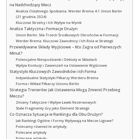
na Nadchodzący Mecz
Analiza Ostatniego Spotkania: Werder Brema 4:1 Union Berlin
(21 grudnia 2024)
Kluczowi Strzelcy i Ich Wpływ na Wynik
Analiza Taktyczna i Formacje Drużyn
Union Berlin: Siła Trzech Środkowych Obrońców w Formacji
Werder Brema: Kluczowi Zawodnicy i Ich Rola w Strategii
Przewidywane Składy Wyjściowe – Kto Zagra od Pierwszych
Minut?
Potencjalne Niespodzianki i Debiuty w Składach
Wpływ Kontuzji i Zawieszeń na Ustawienie Wyjściowe
Statystyki Kluczowych Zawodników i Ich Forma
Indywidualne Statystyki Piłkarzy Werderu Brema
Forma i Wkład Piłkarzy Unionu Berlin
Strategia Trenerów: Jak Ustawienia Mogą Zmienić Przebieg
Meczu?
Zmiany Taktyczne i Wpływ Ławki Rezerwowych
Stałe Fragmenty Gry jako Element Strategii
Co Oznacza Sytuacja w Rankingu dla Obu Drużyn?
Jak Rankingi Ogólne i Formy Wpływają na Mecze Ligowe?
Polecamy również te artykuły:
Polecane artykuły
Polecane artykuły