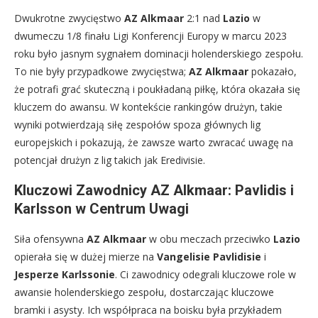
Dwukrotne zwycięstwo
AZ Alkmaar
2:1 nad
Lazio
w
dwumeczu 1/8 finału Ligi Konferencji Europy w marcu 2023
roku było jasnym sygnałem dominacji holenderskiego zespołu.
To nie były przypadkowe zwycięstwa;
AZ Alkmaar
pokazało,
że potrafi grać skuteczną i poukładaną piłkę, która okazała się
kluczem do awansu. W kontekście rankingów drużyn, takie
wyniki potwierdzają siłę zespołów spoza głównych lig
europejskich i pokazują, że zawsze warto zwracać uwagę na
potencjał drużyn z lig takich jak Eredivisie.
Kluczowi Zawodnicy AZ Alkmaar: Pavlidis i
Karlsson w Centrum Uwagi
Siła ofensywna
AZ Alkmaar
w obu meczach przeciwko
Lazio
opierała się w dużej mierze na
Vangelisie Pavlidisie
i
Jesperze Karlssonie
. Ci zawodnicy odegrali kluczowe role w
awansie holenderskiego zespołu, dostarczając kluczowe
bramki i asysty. Ich współpraca na boisku była przykładem