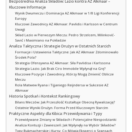
Bezpośrednia Analiza Składów: Lazio kontra AZ Alkmaar –
Kluczowe Informacje
Wynik Dwumeczu i Dominacja AZ Alkmaar w 1/8 Ligi Konferencji
Europy
Kluczowi Zawodnicy AZ Alkmaar: Pavlidis i Karlsson w Centrum
Uwagi
Skład Lazio w Pierwszym Meczu: Pedro Strzelcem, Milinković-
Savić i Maximiano na Pokładzie
Analiza Taktyczna i Strategie Drużyn w Ostatnich Starcich
Formacje i Ustawienia Taktyczne: Jak AZ Alkmaar Zdominowało
Środek Pola?
Strategia Ofensywna AZ Alkmaar: Siła Pavlidisa i Karlssona
Strategia Lazio: Jak Brak Ciro Immobile Wpłynął na Grę?
Kluczowe Pozycje i Zawodnicy, Którzy Mogą Zmienić Oblicze
Meczu
Rola Matwew Ryana i Tijjaniego Reijndersa w Sukcesie AZ
Alkmaar
Historia Spotkań i Kontekst Rankingowy
Bilans Meczów: Jak Przeszłość Kształtuje Obecną Rywalizację?
Ostatnie Wyniki Drużyn: Forma Przed Kluczowym Starcim
Praktyczne Aspekty dla Kibica: Przewidywania i Typy
Przewidywane Zmiany w Składach i Potencjalne Niespodzianki
Analiza Kontuzji i Zawieszeń: Jak Wpłynęły na Wybór Składów?
Typy Bukmacherskie i Kursy: Co Mówią Eksperci o Szansach