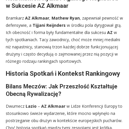
w Sukcesie AZ Alkmaar
Bramkarz
AZ Alkmaar
,
Mathew Ryan
, zapewniał pewność w
defensywie, a
Tijjani Reijnders
w środku pola dyrygował grą.
Ich obecność i forma były fundamentalne dla sukcesu
AZ
w
tych spotkaniach. Tacy zawodnicy, choć może mniej medialni
niż napastnicy, stanowią trzon każdej dobrze funkcjonującej
drużyny i często decydują o zajmowanej przez nią pozycji w
różnego rodzaju rankingach sportowych.
Historia Spotkań i Kontekst Rankingowy
Bilans Meczów: Jak Przeszłość Kształtuje
Obecną Rywalizację?
Dwumecz
Lazio
–
AZ Alkmaar
w Lidze Konferencji Europy to
stosunkowo świeże wydarzenie, które mocno wpłynęło na
postrzeganie obu drużyn w kontekście europejskich pucharów.
Choć historia spotkań między tymi zespołami jest krótka,