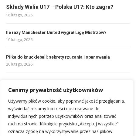
Składy Walia U17 – Polska U17: Kto zagra?
18 lutego, 2026
Ile razy Manchester United wygrał Ligę Mistrzów?
10 lutego, 2026
Piłka do knuckleball: sekrety rzucania i opanowania
20 lutego, 2026
Składy Piast Gliwice – Raków: Analiza i przewidywania
10 lutego, 2026
Cenimy prywatność użytkowników
Używamy plików cookie, aby poprawić jakość przeglądania,
Rankingi FC Barcelona Femení: Jak wypadają w tabeli?
wyświetlać reklamy lub treści dostosowane do
10 lutego, 2026
indywidualnych potrzeb użytkowników oraz analizować
ruch na stronie. Kliknięcie przycisku „Akceptuj wszystkie”
oznacza zgodę na wykorzystywanie przez nas plików