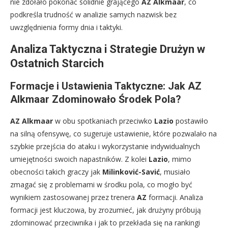
nie zdołało pokonać solidnie grającego
AZ Alkmaar
, co
podkreśla trudność w analizie samych nazwisk bez
uwzględnienia formy dnia i taktyki.
Analiza Taktyczna i Strategie Drużyn w
Ostatnich Starcich
Formacje i Ustawienia Taktyczne: Jak AZ
Alkmaar Zdominowało Środek Pola?
AZ Alkmaar
w obu spotkaniach przeciwko
Lazio
postawiło
na silną ofensywę, co sugeruje ustawienie, które pozwalało na
szybkie przejścia do ataku i wykorzystanie indywidualnych
umiejętności swoich napastników. Z kolei
Lazio
, mimo
obecności takich graczy jak
Milinković-Savić
, musiało
zmagać się z problemami w środku pola, co mogło być
wynikiem zastosowanej przez trenera
AZ
formacji. Analiza
formacji jest kluczowa, by zrozumieć, jak drużyny próbują
zdominować przeciwnika i jak to przekłada się na rankingi