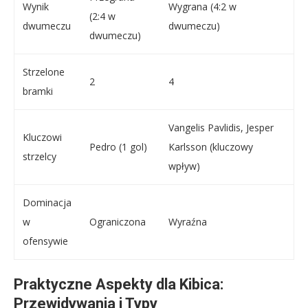
Wynik
Wygrana (4:2 w
(2:4 w
dwumeczu
dwumeczu)
dwumeczu)
Strzelone
2
4
bramki
Vangelis Pavlidis, Jesper
Kluczowi
Pedro (1 gol)
Karlsson (kluczowy
strzelcy
wpływ)
Dominacja
w
Ograniczona
Wyraźna
ofensywie
Praktyczne Aspekty dla Kibica:
Przewidywania i Typy