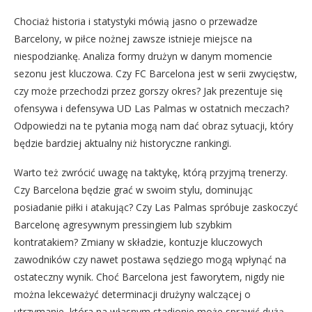
Chociaż historia i statystyki mówią jasno o przewadze
Barcelony, w piłce nożnej zawsze istnieje miejsce na
niespodziankę. Analiza formy drużyn w danym momencie
sezonu jest kluczowa. Czy FC Barcelona jest w serii zwycięstw,
czy może przechodzi przez gorszy okres? Jak prezentuje się
ofensywa i defensywa UD Las Palmas w ostatnich meczach?
Odpowiedzi na te pytania mogą nam dać obraz sytuacji, który
będzie bardziej aktualny niż historyczne rankingi.
Warto też zwrócić uwagę na taktykę, którą przyjmą trenerzy.
Czy Barcelona będzie grać w swoim stylu, dominując
posiadanie piłki i atakując? Czy Las Palmas spróbuje zaskoczyć
Barcelonę agresywnym pressingiem lub szybkim
kontratakiem? Zmiany w składzie, kontuzje kluczowych
zawodników czy nawet postawa sędziego mogą wpłynąć na
ostateczny wynik. Choć Barcelona jest faworytem, nigdy nie
można lekceważyć determinacji drużyny walczącej o
utrzymanie, która na własnym stadionie może sprawić dużą