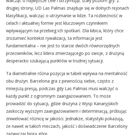
walcząc o najwyższe cele i utrzymując stały poziom gry. Z
drugiej strony, UD Las Palmas znajduje się w dolnych rejonach
klasyfikacji, walcząc o utrzymanie w lidze. Ta rozbieżność w
celach i aktualnej formie jest kluczowym czynnikiem
wpływającym na przebieg ich spotkań. Dla kibica, który chce
zrozumieć kontekst rywalizacji, ta informacja jest
fundamentalna – nie jest to starcie dwóch równorzędnych
przeciwników, lecz lidera zmierzającego po swoje, z drużyną
desperacko szukającą punktów w trudnej sytuacji.
Ta diametralnie różna pozycja w tabeli wpływa na mentalność
obu drużyn. Barcelona gra z pewnością siebie, często z
mniejszą presją, podczas gdy Las Palmas musi walczyć o
każdy punkt z ogromnym zaangażowaniem. To może
prowadzić do sytuacji, gdzie drużyna z Wysp Kanaryjskich
zaskoczy wyższym zaangażowaniem i determinacją, próbując
zniwelować różnicę w jakości. Jednakże, statystyki pokazują,
że nawet w takich meczach, jakość i doświadczenie Barcelony
zazwyczaj biorą górę.