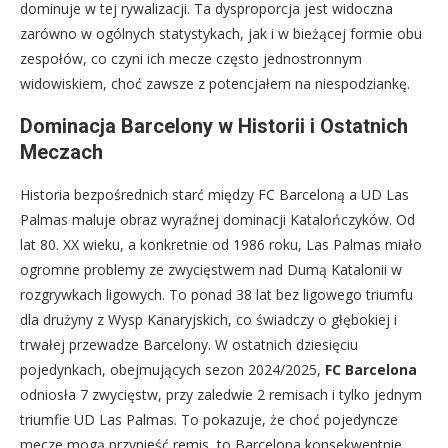
dominuje w tej rywalizacji. Ta dysproporcja jest widoczna
zarówno w ogólnych statystykach, jak i w bieżącej formie obu
zespołów, co czyni ich mecze często jednostronnym
widowiskiem, choć zawsze z potencjałem na niespodziankę.
Dominacja Barcelony w Historii i Ostatnich
Meczach
Historia bezpośrednich starć między FC Barceloną a UD Las
Palmas maluje obraz wyraźnej dominacji Katalończyków. Od
lat 80. XX wieku, a konkretnie od 1986 roku, Las Palmas miało
ogromne problemy ze zwycięstwem nad Dumą Katalonii w
rozgrywkach ligowych. To ponad 38 lat bez ligowego triumfu
dla drużyny z Wysp Kanaryjskich, co świadczy o głębokiej i
trwałej przewadze Barcelony. W ostatnich dziesięciu
pojedynkach, obejmujących sezon 2024/2025,
FC Barcelona
odniosła 7 zwycięstw, przy zaledwie 2 remisach i tylko jednym
triumfie UD Las Palmas. To pokazuje, że choć pojedyncze
mecze mogą przynieść remis, to Barcelona konsekwentnie