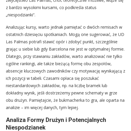
zwycięstwo Las Palmas, choć teoretycznie możliwe, wiąże się
z bardzo wysokimi kursami, co podkreśla status
„niespodzianki”.
Analizując kursy, warto jednak pamiętać o dwóch remisach w
ostatnich dziesięciu spotkaniach. Mogą one sugerować, że UD
Las Palmas potrafi stawić opór i zdobyć punkt, szczególnie
grając u siebie lub gdy Barcelona nie jest w optymalnej formie.
Dlatego, przy stawianiu zakładów, warto analizować nie tylko
ogólne rankingi, ale także bieżącą formę obu zespołów,
absencje kluczowych zawodników czy motywację wynikającą z
ich pozycji w tabeli. Czasami opłaca się poszukać
niestandardowych zakładów, np. na liczbę bramek lub
dokładny wynik, jeśli dostrzeżemy pewne schematy w grze
obu drużyn. Pamiętajcie, że bukmacherka to gra, ale oparta na
analizie – im więcej danych, tym lepiej.
Analiza Formy Drużyn i Potencjalnych
Niespodzianek