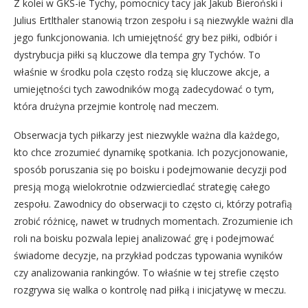
Z kolei w GKS-ie Tychy, pomocnicy tacy jak Jakub Bieroński i
Julius Ertlthaler stanowią trzon zespołu i są niezwykle ważni dla
jego funkcjonowania. Ich umiejętność gry bez piłki, odbiór i
dystrybucja piłki są kluczowe dla tempa gry Tychów. To
właśnie w środku pola często rodzą się kluczowe akcje, a
umiejętności tych zawodników mogą zadecydować o tym,
która drużyna przejmie kontrolę nad meczem.
Obserwacja tych piłkarzy jest niezwykle ważna dla każdego,
kto chce zrozumieć dynamikę spotkania. Ich pozycjonowanie,
sposób poruszania się po boisku i podejmowanie decyzji pod
presją mogą wielokrotnie odzwierciedlać strategię całego
zespołu. Zawodnicy do obserwacji to często ci, którzy potrafią
zrobić różnicę, nawet w trudnych momentach. Zrozumienie ich
roli na boisku pozwala lepiej analizować grę i podejmować
świadome decyzje, na przykład podczas typowania wyników
czy analizowania rankingów. To właśnie w tej strefie często
rozgrywa się walka o kontrolę nad piłką i inicjatywę w meczu.