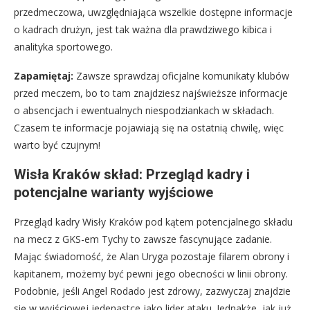
przedmeczowa, uwzględniająca wszelkie dostępne informacje
o kadrach drużyn, jest tak ważna dla prawdziwego kibica i
analityka sportowego.
Zapamiętaj:
Zawsze sprawdzaj oficjalne komunikaty klubów
przed meczem, bo to tam znajdziesz najświeższe informacje
o absencjach i ewentualnych niespodziankach w składach.
Czasem te informacje pojawiają się na ostatnią chwilę, więc
warto być czujnym!
Wisła Kraków skład: Przegląd kadry i
potencjalne warianty wyjściowe
Przegląd kadry Wisły Kraków pod kątem potencjalnego składu
na mecz z GKS-em Tychy to zawsze fascynujące zadanie.
Mając świadomość, że Alan Uryga pozostaje filarem obrony i
kapitanem, możemy być pewni jego obecności w linii obrony.
Podobnie, jeśli Angel Rodado jest zdrowy, zazwyczaj znajdzie
się w wyjściowej jedenastce jako lider ataku. Jednakże, jak już