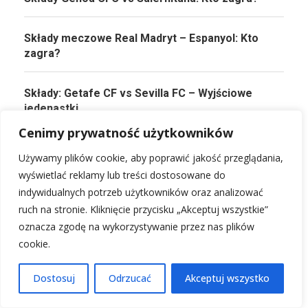
Składy meczowe Real Madryt – Espanyol: Kto
zagra?
Składy: Getafe CF vs Sevilla FC – Wyjściowe
jedenastki
Cenimy prywatność użytkowników
Składy Luton Town – Man City: Analiza i
Używamy plików cookie, aby poprawić jakość przeglądania,
przewidywania
wyświetlać reklamy lub treści dostosowane do
indywidualnych potrzeb użytkowników oraz analizować
Składy Club Brugge – Osasuna: Analiza
ruch na stronie. Kliknięcie przycisku „Akceptuj wszystkie”
przedmeczowa
oznacza zgodę na wykorzystywanie przez nas plików
cookie.
Dostosuj
Odrzucać
Akceptuj wszystko
PRZECZYTAJ KONIECZNIE!