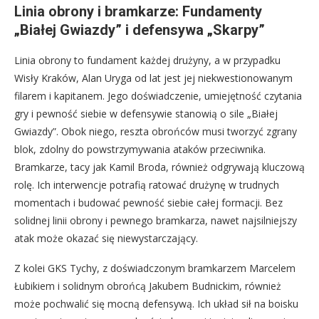
Linia obrony i bramkarze: Fundamenty
„Białej Gwiazdy” i defensywa „Skarpy”
Linia obrony to fundament każdej drużyny, a w przypadku
Wisły Kraków, Alan Uryga od lat jest jej niekwestionowanym
filarem i kapitanem. Jego doświadczenie, umiejętność czytania
gry i pewność siebie w defensywie stanowią o sile „Białej
Gwiazdy”. Obok niego, reszta obrońców musi tworzyć zgrany
blok, zdolny do powstrzymywania ataków przeciwnika.
Bramkarze, tacy jak Kamil Broda, również odgrywają kluczową
rolę. Ich interwencje potrafią ratować drużynę w trudnych
momentach i budować pewność siebie całej formacji. Bez
solidnej linii obrony i pewnego bramkarza, nawet najsilniejszy
atak może okazać się niewystarczający.
Z kolei GKS Tychy, z doświadczonym bramkarzem Marcelem
Łubikiem i solidnym obrońcą Jakubem Budnickim, również
może pochwalić się mocną defensywą. Ich układ sił na boisku