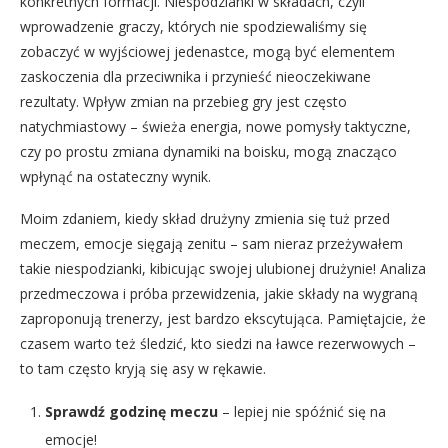
konkretnych formacji. Niespodzianki w składach, czyli
wprowadzenie graczy, których nie spodziewaliśmy się
zobaczyć w wyjściowej jedenastce, mogą być elementem
zaskoczenia dla przeciwnika i przynieść nieoczekiwane
rezultaty. Wpływ zmian na przebieg gry jest często
natychmiastowy – świeża energia, nowe pomysły taktyczne,
czy po prostu zmiana dynamiki na boisku, mogą znacząco
wpłynąć na ostateczny wynik.
Moim zdaniem, kiedy skład drużyny zmienia się tuż przed
meczem, emocje sięgają zenitu – sam nieraz przeżywałem
takie niespodzianki, kibicując swojej ulubionej drużynie! Analiza
przedmeczowa i próba przewidzenia, jakie składy na wygraną
zaproponują trenerzy, jest bardzo ekscytująca. Pamiętajcie, że
czasem warto też śledzić, kto siedzi na ławce rezerwowych –
to tam często kryją się asy w rękawie.
Sprawdź godzinę meczu
– lepiej nie spóźnić się na
emocje!