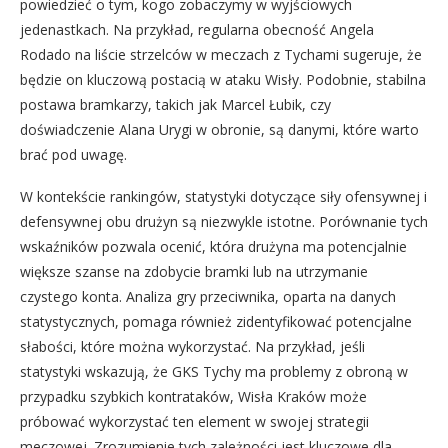
powiedzieć o tym, kogo zobaczymy w wyjściowych
jedenastkach. Na przykład, regularna obecność Angela
Rodado na liście strzelców w meczach z Tychami sugeruje, że
będzie on kluczową postacią w ataku Wisły. Podobnie, stabilna
postawa bramkarzy, takich jak Marcel Łubik, czy
doświadczenie Alana Urygi w obronie, są danymi, które warto
brać pod uwagę.
W kontekście rankingów, statystyki dotyczące siły ofensywnej i
defensywnej obu drużyn są niezwykle istotne. Porównanie tych
wskaźników pozwala ocenić, która drużyna ma potencjalnie
większe szanse na zdobycie bramki lub na utrzymanie
czystego konta. Analiza gry przeciwnika, oparta na danych
statystycznych, pomaga również zidentyfikować potencjalne
słabości, które można wykorzystać. Na przykład, jeśli
statystyki wskazują, że GKS Tychy ma problemy z obroną w
przypadku szybkich kontrataków, Wisła Kraków może
próbować wykorzystać ten element w swojej strategii
meczowej. Zrozumienie tych zależności jest kluczowe dla