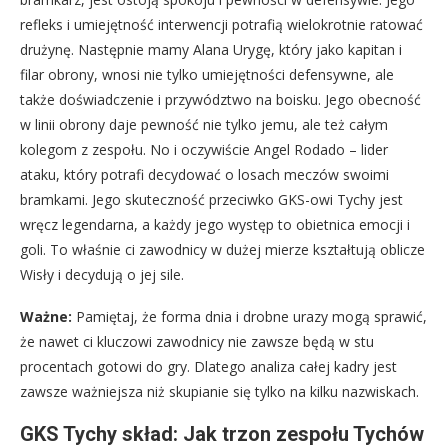
refleks i umiejętność interwencji potrafią wielokrotnie ratować
drużynę. Następnie mamy Alana Urygę, który jako kapitan i
filar obrony, wnosi nie tylko umiejętności defensywne, ale
także doświadczenie i przywództwo na boisku. Jego obecność
w linii obrony daje pewność nie tylko jemu, ale też całym
kolegom z zespołu. No i oczywiście Angel Rodado – lider
ataku, który potrafi decydować o losach meczów swoimi
bramkami. Jego skuteczność przeciwko GKS-owi Tychy jest
wręcz legendarna, a każdy jego występ to obietnica emocji i
goli. To właśnie ci zawodnicy w dużej mierze kształtują oblicze
Wisły i decydują o jej sile.
Ważne:
Pamiętaj, że forma dnia i drobne urazy mogą sprawić,
że nawet ci kluczowi zawodnicy nie zawsze będą w stu
procentach gotowi do gry. Dlatego analiza całej kadry jest
zawsze ważniejsza niż skupianie się tylko na kilku nazwiskach.
GKS Tychy skład: Jak trzon zespołu Tychów