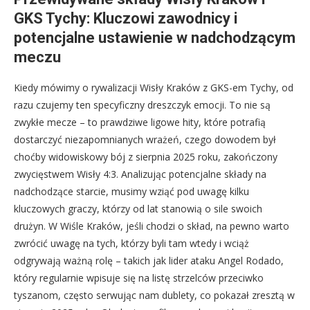
GKS Tychy: Kluczowi zawodnicy i
potencjalne ustawienie w nadchodzącym
meczu
Kiedy mówimy o rywalizacji Wisły Kraków z GKS-em Tychy, od
razu czujemy ten specyficzny dreszczyk emocji. To nie są
zwykłe mecze – to prawdziwe ligowe hity, które potrafią
dostarczyć niezapomnianych wrażeń, czego dowodem był
choćby widowiskowy bój z sierpnia 2025 roku, zakończony
zwycięstwem Wisły 4:3. Analizując potencjalne składy na
nadchodzące starcie, musimy wziąć pod uwagę kilku
kluczowych graczy, którzy od lat stanowią o sile swoich
drużyn. W Wiśle Kraków, jeśli chodzi o skład, na pewno warto
zwrócić uwagę na tych, którzy byli tam wtedy i wciąż
odgrywają ważną rolę – takich jak lider ataku Angel Rodado,
który regularnie wpisuje się na listę strzelców przeciwko
tyszanom, często serwując nam dublety, co pokazał zresztą w