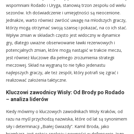
wspomniani Rodado i Uryga, stanowią trzon zespołu od wielu
sezonów. Ich doświadczenie i umiejętności są nieocenione.
Jednakże, warto również zwrócić uwagę na młodszych graczy,
którzy mogą otrzymać swoją szansę i pokazać, na co ich stać.
Wpływ zmian w składach często jest widoczny w dynamice
gry, dlatego uważne obserwowanie ławki rezerwowych i
potencjalnych zmian, które mogą nastąpić w trakcie meczu,
jest również kluczowe dla pełnego zrozumienia strategii
meczowej. Skład na wygraną to nie tylko jedenastu
najlepszych graczy, ale też zespół, który potrafi się zgrać i
realizować założenia taktyczne.
Kluczowi zawodnicy Wisły: Od Brody po Rodado
– analiza liderów
Kiedy mówimy o kluczowych zawodnikach Wisły Kraków, od
razu na myśl przychodzą nazwiska, które od lat są synonimem
siły i determinacji „Białej Gwiazdy”. Kamil Broda, jako
bramkarz, jest ostoją spokoju i pewności w defensywie. Jego