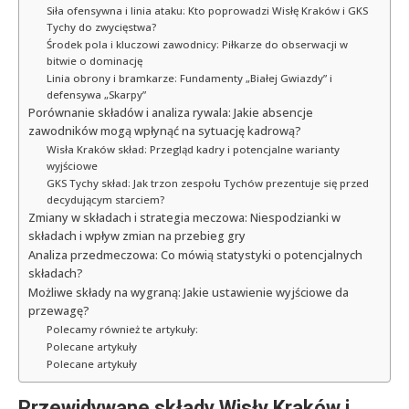
Siła ofensywna i linia ataku: Kto poprowadzi Wisłę Kraków i GKS
Tychy do zwycięstwa?
Środek pola i kluczowi zawodnicy: Piłkarze do obserwacji w
bitwie o dominację
Linia obrony i bramkarze: Fundamenty „Białej Gwiazdy” i
defensywa „Skarpy”
Porównanie składów i analiza rywala: Jakie absencje
zawodników mogą wpłynąć na sytuację kadrową?
Wisła Kraków skład: Przegląd kadry i potencjalne warianty
wyjściowe
GKS Tychy skład: Jak trzon zespołu Tychów prezentuje się przed
decydującym starciem?
Zmiany w składach i strategia meczowa: Niespodzianki w
składach i wpływ zmian na przebieg gry
Analiza przedmeczowa: Co mówią statystyki o potencjalnych
składach?
Możliwe składy na wygraną: Jakie ustawienie wyjściowe da
przewagę?
Polecamy również te artykuły:
Polecane artykuły
Polecane artykuły
Przewidywane składy Wisły Kraków i