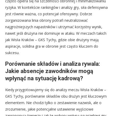
często opiera się na szczelności obronnej i minimalizowaniu
ryzyka. W kontekście rankingów i analizy gry, siła defensywna
jest równie ważna, co potencjał ofensywny. Dobrze
zorganizowana linia obrony potrafi neutralizować
najgroźniejszych napastników i utrzymać korzystny wynik,
nawet jeśli drużyna nie dominuje w ataku. W meczach takich
jak Wisła Kraków – GKS Tychy, gdzie obie drużyny mają
aspiracje, solidna gra w obronie jest często kluczem do
sukcesu.
Porównanie składów i analiza rywala:
Jakie absencje zawodników mogą
wpłynąć na sytuację kadrową?
Kiedy przygotowujemy się do analizy meczu Wisła Kraków –
GKS Tychy, porównanie składów obu drużyn jest kluczowym
elementem. Nie chodzi tylko o zestawienie nazwisk, ale o
zrozumienie, jakie potencjalne ustawienie wyjściowe
zaproponują trenerzy i jak te wybory wpłyną na przebieg gry.