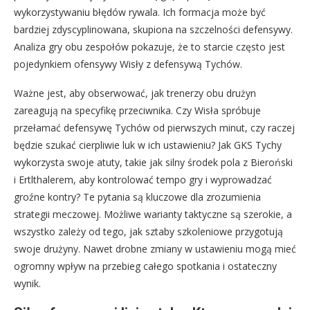
wykorzystywaniu błędów rywala. Ich formacja może być
bardziej zdyscyplinowana, skupiona na szczelności defensywy.
Analiza gry obu zespołów pokazuje, że to starcie często jest
pojedynkiem ofensywy Wisły z defensywą Tychów.
Ważne jest, aby obserwować, jak trenerzy obu drużyn
zareagują na specyfikę przeciwnika. Czy Wisła spróbuje
przełamać defensywę Tychów od pierwszych minut, czy raczej
będzie szukać cierpliwie luk w ich ustawieniu? Jak GKS Tychy
wykorzysta swoje atuty, takie jak silny środek pola z Bieroński
i Ertlthalerem, aby kontrolować tempo gry i wyprowadzać
groźne kontry? Te pytania są kluczowe dla zrozumienia
strategii meczowej. Możliwe warianty taktyczne są szerokie, a
wszystko zależy od tego, jak sztaby szkoleniowe przygotują
swoje drużyny. Nawet drobne zmiany w ustawieniu mogą mieć
ogromny wpływ na przebieg całego spotkania i ostateczny
wynik.