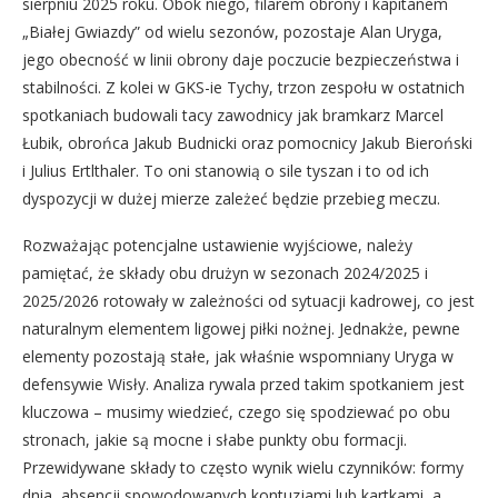
sierpniu 2025 roku. Obok niego, filarem obrony i kapitanem
„Białej Gwiazdy” od wielu sezonów, pozostaje Alan Uryga,
jego obecność w linii obrony daje poczucie bezpieczeństwa i
stabilności. Z kolei w GKS-ie Tychy, trzon zespołu w ostatnich
spotkaniach budowali tacy zawodnicy jak bramkarz Marcel
Łubik, obrońca Jakub Budnicki oraz pomocnicy Jakub Bieroński
i Julius Ertlthaler. To oni stanowią o sile tyszan i to od ich
dyspozycji w dużej mierze zależeć będzie przebieg meczu.
Rozważając potencjalne ustawienie wyjściowe, należy
pamiętać, że składy obu drużyn w sezonach 2024/2025 i
2025/2026 rotowały w zależności od sytuacji kadrowej, co jest
naturalnym elementem ligowej piłki nożnej. Jednakże, pewne
elementy pozostają stałe, jak właśnie wspomniany Uryga w
defensywie Wisły. Analiza rywala przed takim spotkaniem jest
kluczowa – musimy wiedzieć, czego się spodziewać po obu
stronach, jakie są mocne i słabe punkty obu formacji.
Przewidywane składy to często wynik wielu czynników: formy
dnia, absencji spowodowanych kontuzjami lub kartkami, a