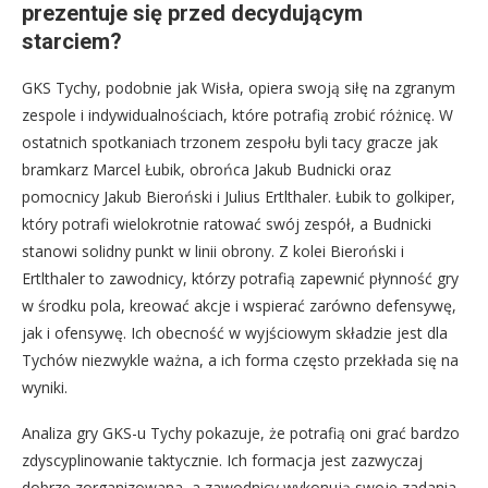
prezentuje się przed decydującym
starciem?
GKS Tychy, podobnie jak Wisła, opiera swoją siłę na zgranym
zespole i indywidualnościach, które potrafią zrobić różnicę. W
ostatnich spotkaniach trzonem zespołu byli tacy gracze jak
bramkarz Marcel Łubik, obrońca Jakub Budnicki oraz
pomocnicy Jakub Bieroński i Julius Ertlthaler. Łubik to golkiper,
który potrafi wielokrotnie ratować swój zespół, a Budnicki
stanowi solidny punkt w linii obrony. Z kolei Bieroński i
Ertlthaler to zawodnicy, którzy potrafią zapewnić płynność gry
w środku pola, kreować akcje i wspierać zarówno defensywę,
jak i ofensywę. Ich obecność w wyjściowym składzie jest dla
Tychów niezwykle ważna, a ich forma często przekłada się na
wyniki.
Analiza gry GKS-u Tychy pokazuje, że potrafią oni grać bardzo
zdyscyplinowanie taktycznie. Ich formacja jest zazwyczaj
dobrze zorganizowana, a zawodnicy wykonują swoje zadania