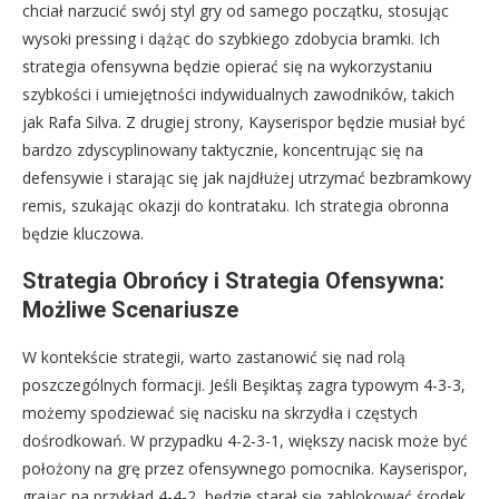
chciał narzucić swój styl gry od samego początku, stosując
wysoki pressing i dążąc do szybkiego zdobycia bramki. Ich
strategia ofensywna będzie opierać się na wykorzystaniu
szybkości i umiejętności indywidualnych zawodników, takich
jak Rafa Silva. Z drugiej strony, Kayserispor będzie musiał być
bardzo zdyscyplinowany taktycznie, koncentrując się na
defensywie i starając się jak najdłużej utrzymać bezbramkowy
remis, szukając okazji do kontrataku. Ich strategia obronna
będzie kluczowa.
Strategia Obrońcy i Strategia Ofensywna:
Możliwe Scenariusze
W kontekście strategii, warto zastanowić się nad rolą
poszczególnych formacji. Jeśli Beşiktaş zagra typowym 4-3-3,
możemy spodziewać się nacisku na skrzydła i częstych
dośrodkowań. W przypadku 4-2-3-1, większy nacisk może być
położony na grę przez ofensywnego pomocnika. Kayserispor,
grając na przykład 4-4-2, będzie starał się zablokować środek