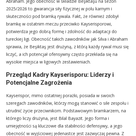
Abraham. Jego obecność w składzie Beşiktaşu na sezon
2025/2026 to gwarancja siły fizycznej w polu karnym i
skuteczności pod bramką rywala. Fakt, że również zdobył
bramkę w ostatnim meczu przeciwko Kayserisporowi,
potwierdza jego dobrą formę i zdolność do adaptacji do
tureckiej ligi. Obecność takich zawodników jak Silva i Abraham
sprawia, że Beşiktaş jest drużyną, z którą każdy rywal musi się
liczyć, a ich potencjał ofensywny często przekłada się na
wysokie miejsca w ligowych zestawieniach.
Przegląd Kadry Kayserisporu: Liderzy i
Potencjalne Zagrożenia
Kayserispor, mimo ostatniej porażki, posiada w swoich
szeregach zawodników, którzy mogą stanowić o sile zespołu i
utrudnić życie przeciwnikom. Podstawowym bramkarzem, na
którego liczy drużyna, jest Bilal Bayazit. Jego forma i
umiejętności są kluczowe dla stabilności defensywy, a jego
obecność w wyjściowej jedenastce jest zazwyczaj pewna. Z