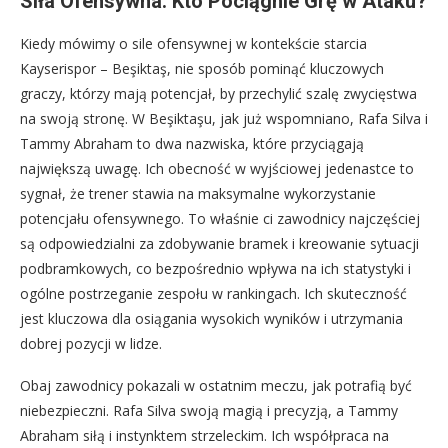
Siła Ofensywna: Kto Pociągnie Grę w Ataku?
Kiedy mówimy o sile ofensywnej w kontekście starcia
Kayserispor – Beşiktaş, nie sposób pominąć kluczowych
graczy, którzy mają potencjał, by przechylić szalę zwycięstwa
na swoją stronę. W Beşiktaşu, jak już wspomniano, Rafa Silva i
Tammy Abraham to dwa nazwiska, które przyciągają
największą uwagę. Ich obecność w wyjściowej jedenastce to
sygnał, że trener stawia na maksymalne wykorzystanie
potencjału ofensywnego. To właśnie ci zawodnicy najczęściej
są odpowiedzialni za zdobywanie bramek i kreowanie sytuacji
podbramkowych, co bezpośrednio wpływa na ich statystyki i
ogólne postrzeganie zespołu w rankingach. Ich skuteczność
jest kluczowa dla osiągania wysokich wyników i utrzymania
dobrej pozycji w lidze.
Obaj zawodnicy pokazali w ostatnim meczu, jak potrafią być
niebezpieczni. Rafa Silva swoją magią i precyzją, a Tammy
Abraham siłą i instynktem strzeleckim. Ich współpraca na