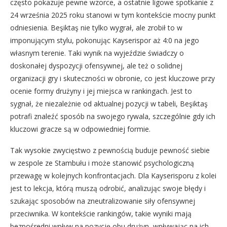
często pokazuje pewne wzorce, a ostatnie ligowe spotkanie z
24 września 2025 roku stanowi w tym kontekście mocny punkt
odniesienia. Beşiktaş nie tylko wygrał, ale zrobił to w
imponującym stylu, pokonując Kayserispor aż 4:0 na jego
własnym terenie. Taki wynik na wyjeździe świadczy o
doskonałej dyspozycji ofensywnej, ale też o solidnej
organizacji gry i skuteczności w obronie, co jest kluczowe przy
ocenie formy drużyny i jej miejsca w rankingach. Jest to
sygnał, że niezależnie od aktualnej pozycji w tabeli, Beşiktaş
potrafi znaleźć sposób na swojego rywala, szczególnie gdy ich
kluczowi gracze są w odpowiedniej formie.
Tak wysokie zwycięstwo z pewnością buduje pewność siebie
w zespole ze Stambułu i może stanowić psychologiczną
przewagę w kolejnych konfrontacjach. Dla Kayserisporu z kolei
jest to lekcja, którą muszą odrobić, analizując swoje błędy i
szukając sposobów na zneutralizowanie siły ofensywnej
przeciwnika. W kontekście rankingów, takie wyniki mają
bezpośredni wpływ na pozycję obu drużyn, wpływając na ich