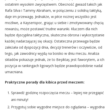
ostatnim wysokim zwycięstwem. Obecność gwiazd takich jak
Rafa Silva i Tammy Abraham, w połączeniu z solidną taktyką,
daje im przewagę. Jednakże, w piłce nożnej wszystko jest
możliwe, a Kayserispor, grając u siebie i zmotywowany chęcią
rewanżu, może postawić trudne warunki. Kluczem dla nich
będzie dyscyplina taktyczna, skuteczna obrona i wykorzystanie
każdej nadarzającej się okazji. Ostateczna przewaga będzie
zależała od dyspozycji dnia, decyzji trenerów i oczywiście, od
tego, jak zawodnicy wyjdą na boisko w dniu meczu. Analiza
składów pokazuje jednak, że to Beşiktaş jest faworytem, a ich
pozycja w rankingach ligowych będzie prawdopodobnie nadal
umacniana.
Praktyczne porady dla kibica przed meczem:
Sprawdź godzinę rozpoczęcia meczu – lepiej nie przegapić
ani minuty!
Przygotuj sobie wygodne miejsce do oglądania – wygodna