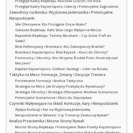
Przegląd Kadry Beşiktaşu: Kluczowi Gracze i Ich Rola
Przegląd Kadry Kayserisporu: Liderzy i Potencjalne Zagrożenia
Zawodnicy na Boisku: Wyjściowa Jedenastka i Potencjalne
Niespodzianki
Siła Ofensywna: Kto Pociągnie Grę w Ataku?
Gwiazda Beşiktaşu: Rafa Silva i Jego Wpływ na Meczu
Napastnik Beşiktaşu: Tammy Abraham – Czy Znów Trafi do
Siatki?
Blok Defensywny i Bramkarz: Kto Zabezpieczy Bramki?
Bramkarz Kayserisporu: Bilal Bayazit – Klucz do Obrony?
Pomocnicy i Obrońcy: Kto Utrzyma Środek Pola i Kontrolę nad
Meczem?
Kapitan Kayserisporu: Gökhan Sazdagi – Lider na Boisku
Taktyka na Mecz: Formacje, Zmiany i Decyzje Trenera
Porównanie Formacji i Analiza Taktyczna
Strategia na Mecz: Jak Drużyny Podejdą do Rywalizacji?
Strategia Obrońcy i Strategia Ofensywna: Możliwe Scenariusze
Potencjalne Scenariusze i Klucz do Zwycięstwa
Czynniki Wpływające na Skład: Kontuzje, Kary i Niespodzianki
Wpływ Kontuzji i Kar na Wyjściową Jedenastkę
Niespodzianki w Składzie: Czy Trenerzy Zaskoczą Rywali?
Analiza Przeciwnika i Mocne Strony Rywali
Mocne Strony Beşiktaşu i Potencjalne Słabe Punkty Kayserisporu
Mocne Strony Kayserisporu i Potencjalne Słabe Punkty Beşiktaşu