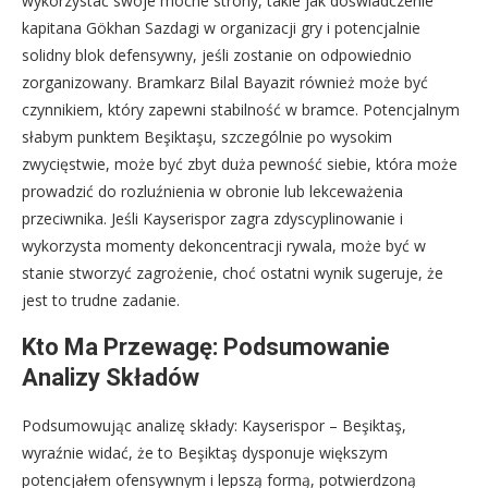
wykorzystać swoje mocne strony, takie jak doświadczenie
kapitana Gökhan Sazdagi w organizacji gry i potencjalnie
solidny blok defensywny, jeśli zostanie on odpowiednio
zorganizowany. Bramkarz Bilal Bayazit również może być
czynnikiem, który zapewni stabilność w bramce. Potencjalnym
słabym punktem Beşiktaşu, szczególnie po wysokim
zwycięstwie, może być zbyt duża pewność siebie, która może
prowadzić do rozluźnienia w obronie lub lekceważenia
przeciwnika. Jeśli Kayserispor zagra zdyscyplinowanie i
wykorzysta momenty dekoncentracji rywala, może być w
stanie stworzyć zagrożenie, choć ostatni wynik sugeruje, że
jest to trudne zadanie.
Kto Ma Przewagę: Podsumowanie
Analizy Składów
Podsumowując analizę składy: Kayserispor – Beşiktaş,
wyraźnie widać, że to Beşiktaş dysponuje większym
potencjałem ofensywnym i lepszą formą, potwierdzoną