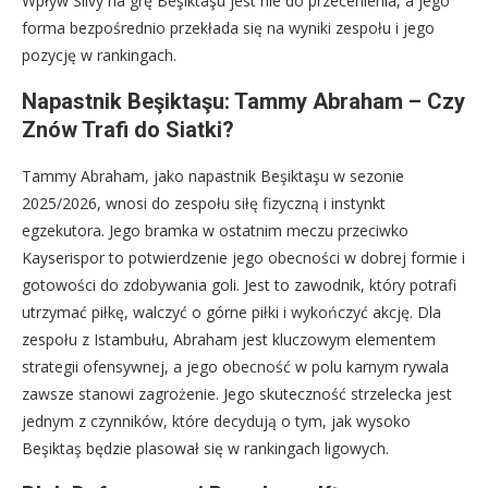
Wpływ Silvy na grę Beşiktaşu jest nie do przecenienia, a jego
forma bezpośrednio przekłada się na wyniki zespołu i jego
pozycję w rankingach.
Napastnik Beşiktaşu: Tammy Abraham – Czy
Znów Trafi do Siatki?
Tammy Abraham, jako napastnik Beşiktaşu w sezonie
2025/2026, wnosi do zespołu siłę fizyczną i instynkt
egzekutora. Jego bramka w ostatnim meczu przeciwko
Kayserispor to potwierdzenie jego obecności w dobrej formie i
gotowości do zdobywania goli. Jest to zawodnik, który potrafi
utrzymać piłkę, walczyć o górne piłki i wykończyć akcję. Dla
zespołu z Istambułu, Abraham jest kluczowym elementem
strategii ofensywnej, a jego obecność w polu karnym rywala
zawsze stanowi zagrożenie. Jego skuteczność strzelecka jest
jednym z czynników, które decydują o tym, jak wysoko
Beşiktaş będzie plasował się w rankingach ligowych.