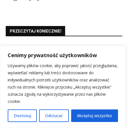
PRZECZYTAJ KONIECZNIE!
Składy AS Monaco FC vs PSG: Analiza i
Cenimy prywatność użytkowników
Zapowiedź
11 lutego, 2026
Używamy plików cookie, aby poprawić jakość przeglądania,
wyświetlać reklamy lub treści dostosowane do
indywidualnych potrzeb użytkowników oraz analizować
Składy Girona FC vs FC Barcelona: Kto zagra?
10 lutego, 2026
ruch na stronie. Kliknięcie przycisku „Akceptuj wszystkie”
oznacza zgodę na wykorzystywanie przez nas plików
cookie.
Rankingi Reprezentacji Niemiec: Aktualna Pozycja i Analiza
17 lutego, 2026
Dostosuj
Odrzucać
Akceptuj wszystko
Składy: Lazio – AZ Alkmaar: Analiza kluczowych graczy