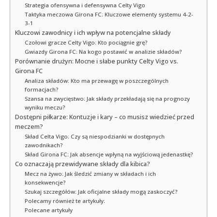
Strategia ofensywna i defensywna Celty Vigo
Taktyka meczowa Girona FC: Kluczowe elementy systemu 4-2-
3-1
Kluczowi zawodnicy i ich wpływ na potencjalne składy
Czołowi gracze Celty Vigo: Kto pociągnie grę?
Gwiazdy Girona FC: Na kogo postawić w analizie składów?
Porównanie drużyn: Mocne i słabe punkty Celty Vigo vs.
Girona FC
Analiza składów: Kto ma przewagę w poszczególnych
formacjach?
Szansa na zwycięstwo: Jak składy przekładają się na prognozy
wyniku meczu?
Dostępni piłkarze: Kontuzje i kary – co musisz wiedzieć przed
meczem?
Skład Celta Vigo: Czy są niespodzianki w dostępnych
zawodnikach?
Skład Girona FC: Jak absencje wpłyną na wyjściową jedenastkę?
Co oznaczają przewidywane składy dla kibica?
Mecz na żywo: Jak śledzić zmiany w składach i ich
konsekwencje?
Szukaj szczegółów: Jak oficjalne składy mogą zaskoczyć?
Polecamy również te artykuły:
Polecane artykuły