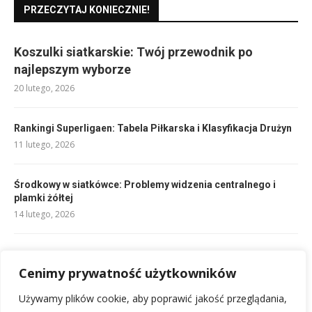
PRZECZYTAJ KONIECZNIE!
Koszulki siatkarskie: Twój przewodnik po
najlepszym wyborze
20 lutego, 2026
Rankingi Superligaen: Tabela Piłkarska i Klasyfikacja Drużyn
11 lutego, 2026
Środkowy w siatkówce: Problemy widzenia centralnego i
plamki żółtej
14 lutego, 2026
As serwis siatkówka: Kompleksowa naprawa i diagnoza oka
12 lutego, 2026
Cenimy prywatność użytkowników
Używamy plików cookie, aby poprawić jakość przeglądania,
Składy: FC København – Man Utd: Kluczowi gracze na boisku