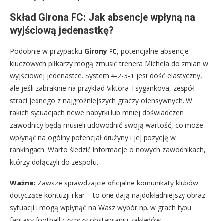
Skład Girona FC: Jak absencje wpłyną na
wyjściową jedenastkę?
Podobnie w przypadku
Girony FC
, potencjalne absencje
kluczowych piłkarzy mogą zmusić trenera Míchela do zmian w
wyjściowej jedenastce. System 4-2-3-1 jest dość elastyczny,
ale jeśli zabraknie na przykład Viktora Tsygankova, zespół
straci jednego z najgroźniejszych graczy ofensywnych. W
takich sytuacjach nowe nabytki lub mniej doświadczeni
zawodnicy będą musieli udowodnić swoją wartość, co może
wpłynąć na ogólny potencjał drużyny i jej pozycję w
rankingach. Warto śledzić informacje o nowych zawodnikach,
którzy dołączyli do zespołu.
Ważne:
Zawsze sprawdzajcie oficjalne komunikaty klubów
dotyczące kontuzji i kar – to one dają najdokładniejszy obraz
sytuacji i mogą wpłynąć na Wasz wybór np. w grach typu
fantasy football czy przy obstawianiu zakładów.