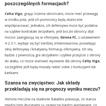
poszczególnych formacjach?
Celta Vigo
, grając trzema obrońcami, może mieć przewagę
w środku pola, jeśli ich pomocnicy będą skutecznie
współpracować. Jednakże, ich defensywa może być podatna
na szybkie kontrataki skrzydłami, jeśli boczni obrońcy zbyt
mocno zaangażują się w ofensywę.
Girona FC
, z ustawieniem
4-2-3-1, wydaje się być bardziej zrównoważona, posiadając
silną defensywę i kreatywną formację ofensywną. Ich siłą
będzie z pewnością gra skrzydłami i szybkie przejście z obrony
do ataku, co może stanowić wyzwanie dla obrony
Celty Vigo
,
szczególnie jeśli będą musiały radzić sobie z kontuzjami lub
kartkami.
Szansa na zwycięstwo: Jak składy
przekładają się na prognozy wyniku meczu?
Historia meczów na stadionie Balaídos pokazuje, że starcia
między tymi drużynami są zazwyczaj bardzo wyrównane, co