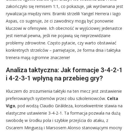
zakończyło się remisem 1:1, co pokazuje, jak wyrównana jest
rywalizacja między nimi. Bramki strzelili Yangel Herrera i Iago
Aspas, co sugeruje, że ci zawodnicy mogą być ponownie
kluczowi w ofensywie. Ich obecność w wyjściowej jedenastce
jest niemal pewna, jeśli nie pojawią się nieprzewidziane
problemy zdrowotne. Często pytacie, czy warto obstawiać
konkretnych strzelców – pamiętajcie, że forma dnia i taktyka
trenera mają ogromne znaczenie!
Analiza taktyczna: Jak formacje 3-4-2-1
i 4-2-3-1 wpłyną na przebieg gry?
Kluczem do zrozumienia taktyki na ten mecz jest zestawienie
preferowanych systemów przez obu szkoleniowców.
Celta
Vigo
, pod wodzą Claudio Giráldeza, konsekwentnie stawia na
elastyczne ustawienie 3-4-2-1. Ta formacja pozwala na dużą
swobodę w środku pola i szybkie przejścia do ataku, z
Oscarem Minguezą i Marsosem Alonso stanowiącymi mocny