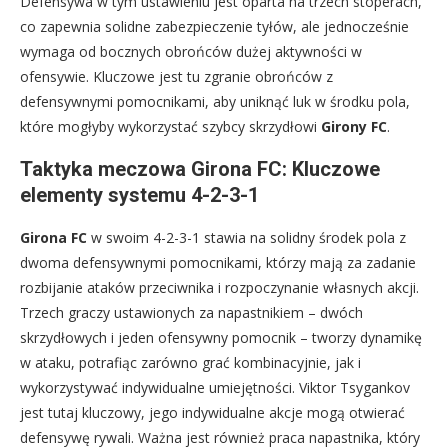
Defensywa w tym ustawieniu jest oparta na trzech stoperach,
co zapewnia solidne zabezpieczenie tyłów, ale jednocześnie
wymaga od bocznych obrońców dużej aktywności w
ofensywie. Kluczowe jest tu zgranie obrońców z
defensywnymi pomocnikami, aby uniknąć luk w środku pola,
które mogłyby wykorzystać szybcy skrzydłowi
Girony FC
.
Taktyka meczowa Girona FC: Kluczowe
elementy systemu 4-2-3-1
Girona FC
w swoim 4-2-3-1 stawia na solidny środek pola z
dwoma defensywnymi pomocnikami, którzy mają za zadanie
rozbijanie ataków przeciwnika i rozpoczynanie własnych akcji.
Trzech graczy ustawionych za napastnikiem – dwóch
skrzydłowych i jeden ofensywny pomocnik – tworzy dynamikę
w ataku, potrafiąc zarówno grać kombinacyjnie, jak i
wykorzystywać indywidualne umiejętności. Viktor Tsygankov
jest tutaj kluczowy, jego indywidualne akcje mogą otwierać
defensywę rywali. Ważna jest również praca napastnika, który