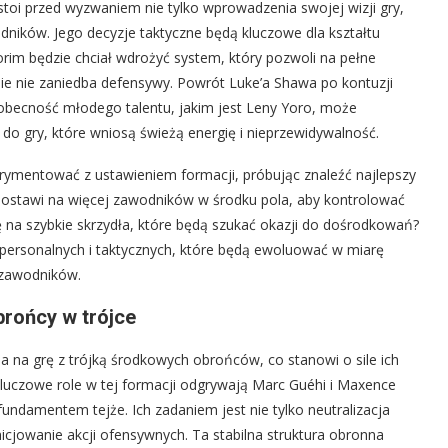
toi przed wyzwaniem nie tylko wprowadzenia swojej wizji gry,
ników. Jego decyzje taktyczne będą kluczowe dla kształtu
rim będzie chciał wdrożyć system, który pozwoli na pełne
ie nie zaniedba defensywy. Powrót Luke’a Shawa po kontuzji
obecność młodego talentu, jakim jest Leny Yoro, może
 gry, które wniosą świeżą energię i nieprzewidywalność.
ymentować z ustawieniem formacji, próbując znaleźć najlepszy
postawi na więcej zawodników w środku pola, aby kontrolować
ę na szybkie skrzydła, które będą szukać okazji do dośrodkowań?
personalnych i taktycznych, które będą ewoluować w miarę
 zawodników.
brońcy w trójce
a na grę z trójką środkowych obrońców, co stanowi o sile ich
Kluczowe role w tej formacji odgrywają Marc Guéhi i Maxence
 fundamentem tejże. Ich zadaniem jest nie tylko neutralizacja
nicjowanie akcji ofensywnych. Ta stabilna struktura obronna