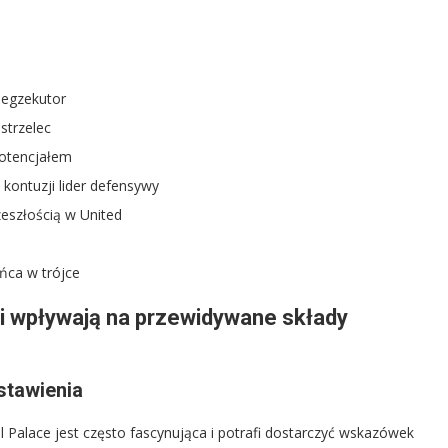
 egzekutor
strzelec
potencjałem
kontuzji lider defensywy
zeszłością w United
ńca w trójce
iki wpływają na przewidywane składy
stawienia
 Palace jest często fascynująca i potrafi dostarczyć wskazówek