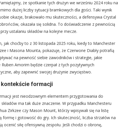
Pamiętajmy, że spotkanie tych drużyn we wrześniu 2024 roku na
imo dużej liczby sytuacji bramkowych dla gości. Taki wynik
 sobie okazje, brakowało mu skuteczności, a defensywa Crystal
 obrońców, okazała się solidna. To doświadczenie z pewnością
przy ustalaniu składów na kolejne mecze.
, jak choćby to z 30 listopada 2025 roku, kiedy to Manchester
rkzee i Masona Mounta, pokazuje, że Czerwone Diabły potrafią
ływać na pewność siebie zawodników i strategie, jakie
ie Ruben Amorim będzie czerpał z tych pozytywnych
tyczne, aby zapewnić swojej drużynie zwycięstwo.
 kontekście formacji
 formacji jest nieodzownym elementem przygotowania do
ie składów ma tak duże znaczenie. W przypadku Manchesteru
hua Zirkzee czy Mason Mount, którzy wpisywali się na listę
 formę i gotowość do gry. Ich skuteczność, liczba strzałów na
ą ocenić siłę ofensywną zespołu. Jeśli chodzi o obronę,