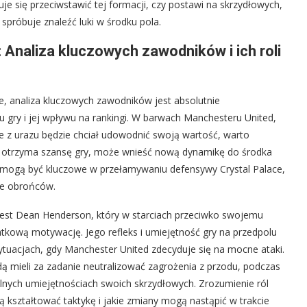
e się przeciwstawić tej formacji, czy postawi na skrzydłowych,
spróbuje znaleźć luki w środku pola.
 Analiza kluczowych zawodników i ich roli
e, analiza kluczowych zawodników jest absolutnie
 gry i jej wpływu na rankingi. W barwach Manchesteru United,
 z urazu będzie chciał udowodnić swoją wartość, warto
i otrzyma szansę gry, może wnieść nową dynamikę do środka
ci mogą być kluczowe w przełamywaniu defensywy Crystal Palace,
ie obrońców.
 jest Dean Henderson, który w starciach przeciwko swojemu
kową motywację. Jego refleks i umiejętność gry na przedpolu
tuacjach, gdy Manchester United zdecyduje się na mocne ataki.
dą mieli za zadanie neutralizować zagrożenia z przodu, podczas
alnych umiejętnościach swoich skrzydłowych. Zrozumienie ról
dą kształtować taktykę i jakie zmiany mogą nastąpić w trakcie