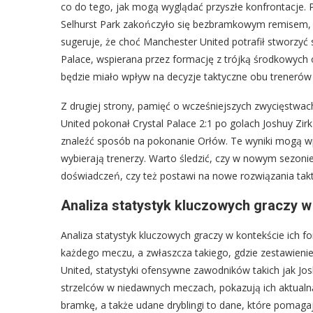
co do tego, jak mogą wyglądać przyszłe konfrontacje. 
Selhurst Park zakończyło się bezbramkowym remisem, m
sugeruje, że choć Manchester United potrafił stworzyć
Palace, wspierana przez formację z trójką środkowych
będzie miało wpływ na decyzje taktyczne obu trenerów 
Z drugiej strony, pamięć o wcześniejszych zwycięstwach
United pokonał Crystal Palace 2:1 po golach Joshuy Zi
znaleźć sposób na pokonanie Orłów. Te wyniki mogą wp
wybierają trenerzy. Warto śledzić, czy w nowym sezon
doświadczeń, czy też postawi na nowe rozwiązania tak
Analiza statystyk kluczowych graczy w
Analiza statystyk kluczowych graczy w kontekście ich
każdego meczu, a zwłaszcza takiego, gdzie zestawien
United, statystyki ofensywne zawodników takich jak Jos
strzelców w niedawnych meczach, pokazują ich aktualną
bramkę, a także udane dryblingi to dane, które pomagaj