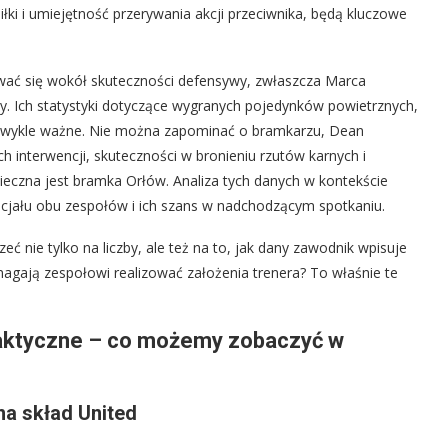
iłki i umiejętność przerywania akcji przeciwnika, będą kluczowe
ować się wokół skuteczności defensywy, zwłaszcza Marca
y. Ich statystyki dotyczące wygranych pojedynków powietrznych,
iezwykle ważne. Nie można zapominać o bramkarzu, Dean
h interwencji, skuteczności w bronieniu rzutów karnych i
pieczna jest bramka Orłów. Analiza tych danych w kontekście
ncjału obu zespołów i ich szans w nadchodzącym spotkaniu.
eć nie tylko na liczby, ale też na to, jak dany zawodnik wpisuje
omagają zespołowi realizować założenia trenera? To właśnie te
 taktyczne – co możemy zobaczyć w
na skład United