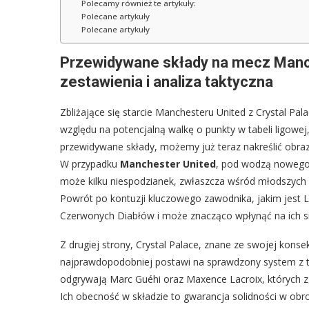
Polecamy również te artykuły:
Polecane artykuły
Polecane artykuły
Przewidywane składy na mecz Manch
zestawienia i analiza taktyczna
Zbliżające się starcie Manchesteru United z Crystal Pal
względu na potencjalną walkę o punkty w tabeli ligowej,
przewidywane składy, możemy już teraz nakreślić obra
W przypadku
Manchester United
, pod wodzą nowego 
może kilku niespodzianek, zwłaszcza wśród młodszych 
Powrót po kontuzji kluczowego zawodnika, jakim jest
Czerwonych Diabłów i może znacząco wpłynąć na ich si
Z drugiej strony, Crystal Palace, znane ze swojej ko
najprawdopodobniej postawi na sprawdzony system z t
odgrywają Marc Guéhi oraz Maxence Lacroix, których z
Ich obecność w składzie to gwarancja solidności w obr