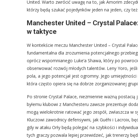
United. Warto zwrócić uwagę na to, jak Amorim zdecyduj
którzy będą szukać pojedynków jeden na jeden, czy też 
Manchester United – Crystal Palace:
w taktyce
W kontekście meczu Manchester United – Crystal Palac
fundamentalna dla zrozumienia potencjalnego przebiegu
oprócz wspomnianego Luke’a Shawa, który po powrocie
obserwować rozwój młodych talentów. Leny Yoro, jeśl
pola, a jego potencjał jest ogromny. Jego umiejętnoś
która często opiera się na dobrze zorganizowanej grup
Po stronie Crystal Palace, niezmiennie ważną postacią
byłemu klubowi z Manchesteru zawsze prezentuje dodat
mogą wielokrotnie ratować jego zespół, zwłaszcza w sy
Kluczowi zawodnicy defensywni, jak Guéhi i Lacroix, bę
gdy w ataku Orły będą polegać na szybkości i indywidu
tych graczy pozwala lepiej przewidzieć, jak trenerzy bę