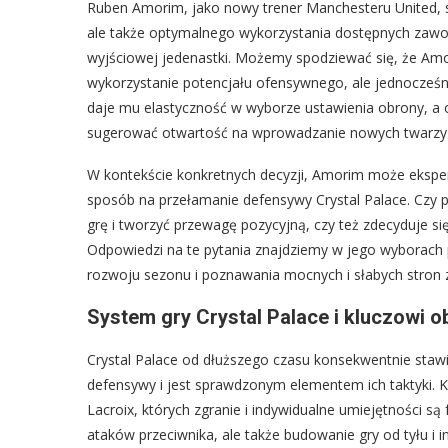
Ruben Amorim, jako nowy trener Manchesteru United, s
ale także optymalnego wykorzystania dostępnych zawod
wyjściowej jedenastki. Możemy spodziewać się, że Amo
wykorzystanie potencjału ofensywnego, ale jednocześn
daje mu elastyczność w wyborze ustawienia obrony, a 
sugerować otwartość na wprowadzanie nowych twarzy do
W kontekście konkretnych decyzji, Amorim może eksper
sposób na przełamanie defensywy Crystal Palace. Czy 
grę i tworzyć przewagę pozycyjną, czy też zdecyduje si
Odpowiedzi na te pytania znajdziemy w jego wyborach 
rozwoju sezonu i poznawania mocnych i słabych stron
System gry Crystal Palace i kluczowi o
Crystal Palace od dłuższego czasu konsekwentnie stawi
defensywy i jest sprawdzonym elementem ich taktyki. 
Lacroix, których zgranie i indywidualne umiejętności są
ataków przeciwnika, ale także budowanie gry od tyłu i i