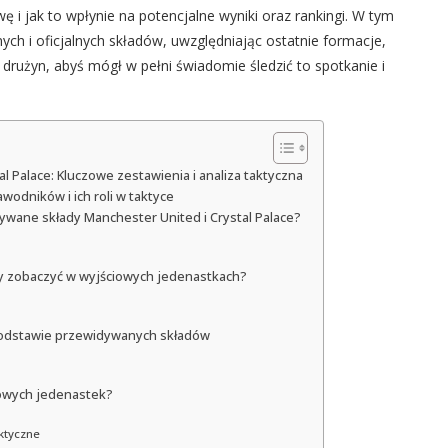
ę i jak to wpłynie na potencjalne wyniki oraz rankingi. W tym
ch i oficjalnych składów, uwzględniając ostatnie formacje,
rużyn, abyś mógł w pełni świadomie śledzić to spotkanie i
 Palace: Kluczowe zestawienia i analiza taktyczna
wodników i ich roli w taktyce
idywane składy Manchester United i Crystal Palace?
my zobaczyć w wyjściowych jedenastkach?
podstawie przewidywanych składów
iowych jedenastek?
aktyczne