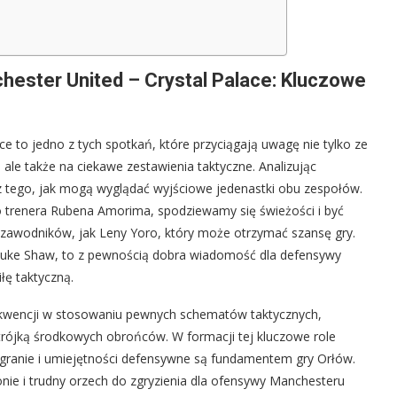
ester United – Crystal Palace: Kluczowe
ace to jedno z tych spotkań, które przyciągają uwagę nie tylko ze
 ale także na ciekawe zestawienia taktyczne. Analizując
z tego, jak mogą wyglądać wyjściowe jedenastki obu zespołów.
trenera Rubena Amorima, spodziewamy się świeżości i być
zawodników, jak Leny Yoro, który może otrzymać szansę gry.
 Luke Shaw, to z pewnością dobra wiadomość dla defensywy
łę taktyczną.
nsekwencji w stosowaniu pewnych schematów taktycznych,
rójką środkowych obrońców. W formacji tej kluczowe role
granie i umiejętności defensywne są fundamentem gry Orłów.
onie i trudny orzech do zgryzienia dla ofensywy Manchesteru