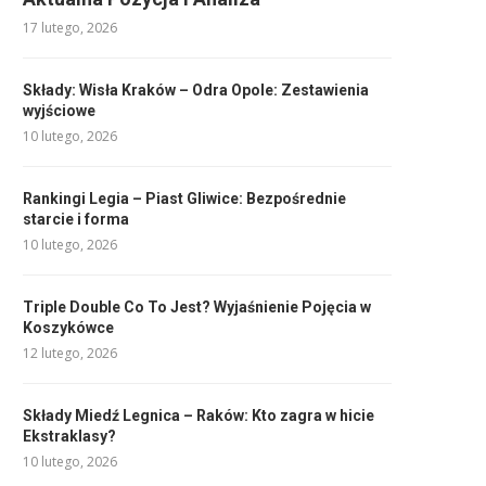
17 lutego, 2026
Składy: Wisła Kraków – Odra Opole: Zestawienia
wyjściowe
10 lutego, 2026
Rankingi Legia – Piast Gliwice: Bezpośrednie
starcie i forma
10 lutego, 2026
Triple Double Co To Jest? Wyjaśnienie Pojęcia w
Koszykówce
12 lutego, 2026
Składy Miedź Legnica – Raków: Kto zagra w hicie
Ekstraklasy?
10 lutego, 2026