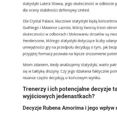
statystyki Luke’a Shawa, jego skuteczność w odbiorze p
dla oceny stabilności defensywy United.
Dla Crystal Palace, kluczowe statystyki będą koncentr
Guéhiego i Maxence Lacroix, którzy tworzą trzon obron
skuteczności w odbiorach i blokowaniu strzałów są n
Hendersonie, którego statystyki dotyczące liczby udanyc
umiejętności gry na przedpolu decydują o tym, jak bez
przyjętej formacji pozwala na lepsze zrozumienie pote
Moim zdaniem, kiedy analizujemy statystyki, warto patrz
się w taktykę drużyny. Czy jego działania faktycznie p
niuanse często decydują o końcowym wyniku.
Trenerzy i ich potencjalne decyzje
wyjściowych jedenastkach?
Decyzje Rubena Amorima i jego wpływ 