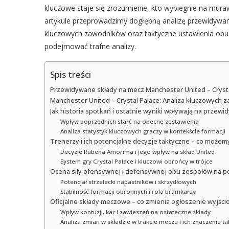
kluczowe staje się zrozumienie, kto wybiegnie na muraw
artykule przeprowadzimy dogłębną analizę przewidywany
kluczowych zawodników oraz taktyczne ustawienia obu d
podejmować trafne analizy.
Spis treści
Przewidywane składy na mecz Manchester United – Crystal
Manchester United – Crystal Palace: Analiza kluczowych za
Jak historia spotkań i ostatnie wyniki wpływają na przew
Wpływ poprzednich starć na obecne zestawienia
Analiza statystyk kluczowych graczy w kontekście formacji
Trenerzy i ich potencjalne decyzje taktyczne – co może
Decyzje Rubena Amorima i jego wpływ na skład United
System gry Crystal Palace i kluczowi obrońcy w trójce
Ocena siły ofensywnej i defensywnej obu zespołów na 
Potencjał strzelecki napastników i skrzydłowych
Stabilność formacji obronnych i rola bramkarzy
Oficjalne składy meczowe – co zmienia ogłoszenie wyjśc
Wpływ kontuzji, kar i zawieszeń na ostateczne składy
Analiza zmian w składzie w trakcie meczu i ich znaczenie t