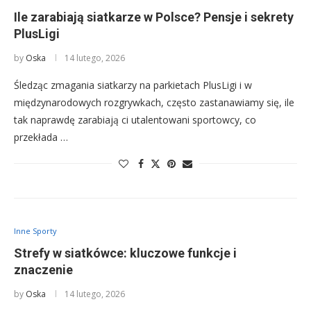
Ile zarabiają siatkarze w Polsce? Pensje i sekrety
PlusLigi
by
Oska
14 lutego, 2026
Śledząc zmagania siatkarzy na parkietach PlusLigi i w
międzynarodowych rozgrywkach, często zastanawiamy się, ile
tak naprawdę zarabiają ci utalentowani sportowcy, co
przekłada …
Inne Sporty
Strefy w siatkówce: kluczowe funkcje i
znaczenie
by
Oska
14 lutego, 2026