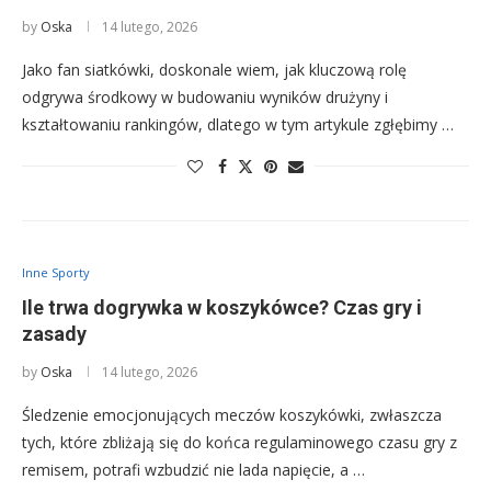
by
Oska
14 lutego, 2026
Jako fan siatkówki, doskonale wiem, jak kluczową rolę
odgrywa środkowy w budowaniu wyników drużyny i
kształtowaniu rankingów, dlatego w tym artykule zgłębimy …
Inne Sporty
Ile trwa dogrywka w koszykówce? Czas gry i
zasady
by
Oska
14 lutego, 2026
Śledzenie emocjonujących meczów koszykówki, zwłaszcza
tych, które zbliżają się do końca regulaminowego czasu gry z
remisem, potrafi wzbudzić nie lada napięcie, a …