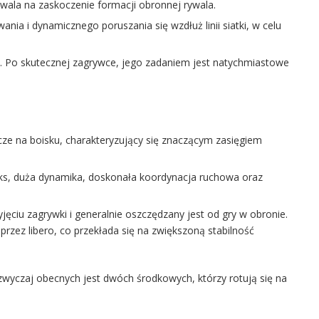
zwala na zaskoczenie formacji obronnej rywala.
a i dynamicznego poruszania się wzdłuż linii siatki, w celu
 Po skutecznej zagrywce, jego zadaniem jest natychmiastowe
cze na boisku, charakteryzujący się znaczącym zasięgiem
ks, duża dynamika, doskonała koordynacja ruchowa oraz
jęciu zagrywki i generalnie oszczędzany jest od gry w obronie.
t przez libero, co przekłada się na zwiększoną stabilność
zwyczaj obecnych jest dwóch środkowych, którzy rotują się na