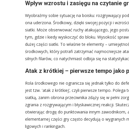
Wpływ wzrostu i zasięgu na czytanie g
Wyobraźmy sobie sytuację na boisku: rozgrywający podno
ona uderzona. Środkowy, dzięki swojej pozycji i wzrości
siatki. Może obserwować ruchy atakującego, jego pos
tym, gdzie i kiedy wyskoczyć do bloku. Wysokość spraw
dużej części siatki. To właśnie te elementy – umiejętno
środkowych, który potrafi zatrzymać najmocniejsze ata
silnych filarów, co natychmiast odbija się na statystykac
Atak z krótkiej – pierwsze tempo jako
Rola środkowego nie ogranicza się jednak tylko do def
jest tzw. 'atak z krótkiej’, czyli pierwsze tempo. Polega
siatką, zanim obrona przeciwnika zdąży się w pełni zor
zgrania z rozgrywającym i błyskawicznej reakcji. Skutec
otwierając drogę do punktowania innym zawodnikom, a 
elementarnej części gry często decydują o wygranych 
ligowych i rankingach.