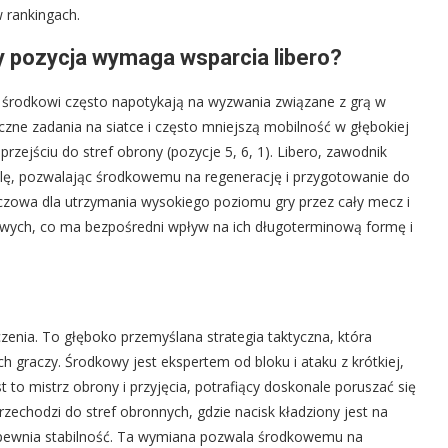
 rankingach.
y pozycja wymaga wsparcia libero?
 środkowi często napotykają na wyzwania związane z grą w
iczne zadania na siatce i często mniejszą mobilność w głębokiej
rzejściu do stref obrony (pozycje 5, 6, 1). Libero, zawodnik
h rolę, pozwalając środkowemu na regenerację i przygotowanie do
luczowa dla utrzymania wysokiego poziomu gry przez cały mecz i
wych, co ma bezpośredni wpływ na ich długoterminową formę i
zenia. To głęboko przemyślana strategia taktyczna, która
 graczy. Środkowy jest ekspertem od bloku i ataku z krótkiej,
t to mistrz obrony i przyjęcia, potrafiący doskonale poruszać się
przechodzi do stref obronnych, gdzie nacisk kładziony jest na
o zapewnia stabilność. Ta wymiana pozwala środkowemu na