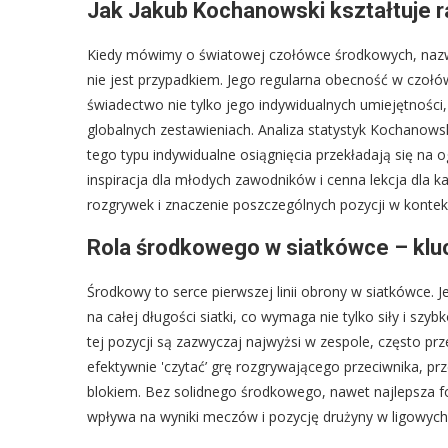
Jak Jakub Kochanowski kształtuje 
Kiedy mówimy o światowej czołówce środkowych, nazwi
nie jest przypadkiem. Jego regularna obecność w czołó
świadectwo nie tylko jego indywidualnych umiejętności,
globalnych zestawieniach. Analiza statystyk Kochanows
tego typu indywidualne osiągnięcia przekładają się na 
inspiracja dla młodych zawodników i cenna lekcja dla k
rozgrywek i znaczenie poszczególnych pozycji w konte
Rola środkowego w siatkówce – kluc
Środkowy to serce pierwszej linii obrony w siatkówce.
na całej długości siatki, co wymaga nie tylko siły i szy
tej pozycji są zazwyczaj najwyżsi w zespole, często p
efektywnie 'czytać’ grę rozgrywającego przeciwnika, prz
blokiem. Bez solidnego środkowego, nawet najlepsza f
wpływa na wyniki meczów i pozycję drużyny w ligowyc