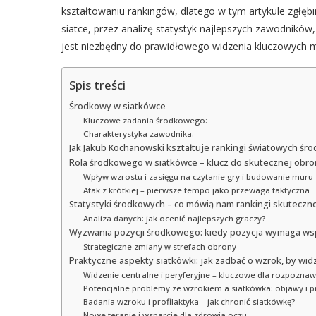
kształtowaniu rankingów, dlatego w tym artykule zgłęb
siatce, przez analizę statystyk najlepszych zawodników
jest niezbędny do prawidłowego widzenia kluczowych
Spis treści
Środkowy w siatkówce
Kluczowe zadania środkowego:
Charakterystyka zawodnika:
Jak Jakub Kochanowski kształtuje rankingi światowych śr
Rola środkowego w siatkówce – klucz do skutecznej obron
Wpływ wzrostu i zasięgu na czytanie gry i budowanie muru
Atak z krótkiej – pierwsze tempo jako przewaga taktyczna
Statystyki środkowych – co mówią nam rankingi skuteczno
Analiza danych: jak ocenić najlepszych graczy?
Wyzwania pozycji środkowego: kiedy pozycja wymaga wsp
Strategiczne zmiany w strefach obrony
Praktyczne aspekty siatkówki: jak zadbać o wzrok, by wid
Widzenie centralne i peryferyjne – kluczowe dla rozpoznaw
Potencjalne problemy ze wzrokiem a siatkówka: objawy i p
Badania wzroku i profilaktyka – jak chronić siatkówkę?
Nowe terapie i wsparcie dla zdrowia oczu