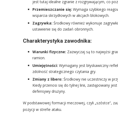
jest tutaj idealne zgranie z rozgrywającym, co po
Przemieszczanie się:
Wymaga szybkiego reagowani
wsparcia skrzydłowych w akcjach blokowych.
Zagrywka:
Środkowy również wykonuje zagrywki.
ustawienie się do zadań obronnych.
Charakterystyka zawodnika:
Warunki fizyczne:
Zazwyczaj są to najwyżsi gra
ramion.
Umiejętności:
Wymagany jest błyskawiczny refle
zdolność strategicznego czytania gry.
Zmiany z libero:
Środkowy nie uczestniczy w przy
Kiedy przenosi się do tylnej linii, zastępowany jes
defensywy drużyny.
W podstawowej formacji meczowej, czyli „szóstce”, za
pozycji w strefie ataku.