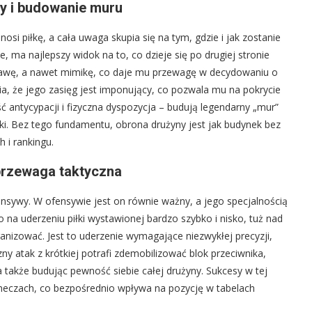
ry i budowanie muru
si piłkę, a cała uwaga skupia się na tym, gdzie i jak zostanie
e, ma najlepszy widok na to, co dzieje się po drugiej stronie
tawę, a nawet mimikę, co daje mu przewagę w decydowaniu o
ia, że jego zasięg jest imponujący, co pozwala mu na pokrycie
ść antycypacji i fizyczna dyspozycja – budują legendarny „mur”
ki. Bez tego fundamentu, obrona drużyny jest jak budynek bez
h i rankingu.
 przewaga taktyczna
ensywy. W ofensywie jest on równie ważny, a jego specjalnością
 to na uderzeniu piłki wystawionej bardzo szybko i nisko, tuż nad
ganizować. Jest to uderzenie wymagające niezwykłej precyzji,
zny atak z krótkiej potrafi zdemobilizować blok przeciwnika,
także budując pewność siebie całej drużyny. Sukcesy w tej
meczach, co bezpośrednio wpływa na pozycję w tabelach