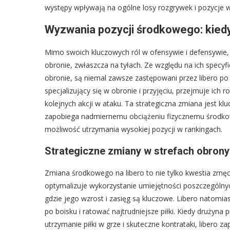
występy wpływają na ogólne losy rozgrywek i pozycje w
Wyzwania pozycji środkowego: kied
Mimo swoich kluczowych ról w ofensywie i defensywie,
obronie, zwłaszcza na tyłach. Ze względu na ich specyf
obronie, są niemal zawsze zastępowani przez libero po p
specjalizujący się w obronie i przyjęciu, przejmuje ic
kolejnych akcji w ataku. Ta strategiczna zmiana jest k
zapobiega nadmiernemu obciążeniu fizycznemu środko
możliwość utrzymania wysokiej pozycji w rankingach.
Strategiczne zmiany w strefach obrony
Zmiana środkowego na libero to nie tylko kwestia zmęc
optymalizuje wykorzystanie umiejętności poszczególnych
gdzie jego wzrost i zasięg są kluczowe. Libero natomias
po boisku i ratować najtrudniejsze piłki. Kiedy drużyna 
utrzymanie piłki w grze i skuteczne kontrataki, liber