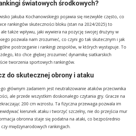
rankingi światowych środkowych?
sko Jakuba Kochanowskiego pojawia się niezwykle często, co
wce rankingów skuteczności bloku (stan na 2024/2025) to
 ale także wpływu, jaki wywiera na pozycję swojej drużyny w
kiego pozwala nam zrozumieć, co czyni go tak skutecznym i jak
ogólne postrzeganie i rankingi zespołów, w których występuje. To
ażdego, kto chce głębiej zrozumieć dynamikę siatkarskich
kście tworzenia sportowych rankingów.
z do skutecznej obrony i ataku
 Jego głównym zadaniem jest neutralizowanie ataków przeciwnika
bkości, ale przede wszystkim doskonałego czytania gry. Gracze na
rzekraczając 200 cm wzrostu. Ta fizyczna przewaga pozwala im
ewidywać kierunek ataku i tworzyć szczelny, nie do przejścia mur
ormacja obronna staje się podatna na ataki, co bezpośrednio
h czy międzynarodowych rankingach.