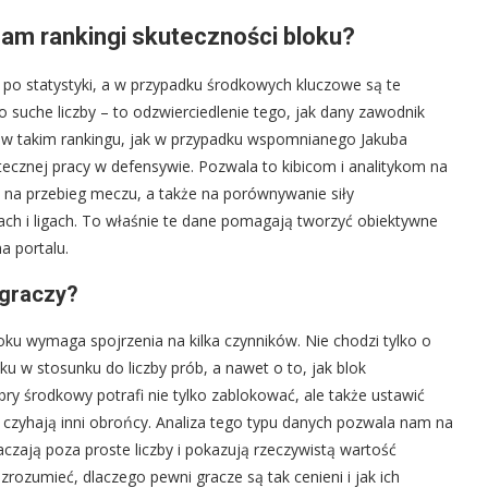
am rankingi skuteczności bloku?
my po statystyki, a w przypadku środkowych kluczowe są te
ko suche liczby – to odzwierciedlenie tego, jak dany zawodnik
a w takim rankingu, jak w przypadku wspomnianego Jakuba
ecznej pracy w defensywie. Pozwala to kibicom i analitykom na
na przebieg meczu, a także na porównywanie siły
ach i ligach. To właśnie te dane pomagają tworzyć obiektywne
a portalu.
 graczy?
oku wymaga spojrzenia na kilka czynników. Nie chodzi tylko o
u w stosunku do liczby prób, a nawet o to, jak blok
y środkowy potrafi nie tylko zablokować, ale także ustawić
e czyhają inni obrońcy. Analiza tego typu danych pozwala nam na
czają poza proste liczby i pokazują rzeczywistą wartość
zrozumieć, dlaczego pewni gracze są tak cenieni i jak ich