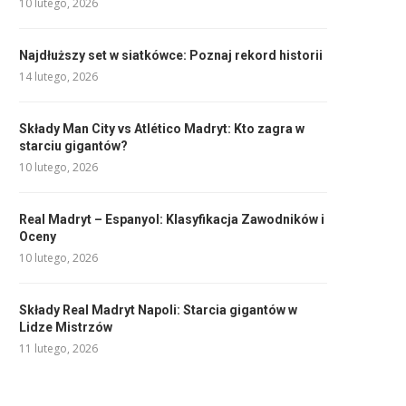
10 lutego, 2026
Najdłuższy set w siatkówce: Poznaj rekord historii
14 lutego, 2026
Składy Man City vs Atlético Madryt: Kto zagra w
starciu gigantów?
10 lutego, 2026
Real Madryt – Espanyol: Klasyfikacja Zawodników i
Oceny
10 lutego, 2026
Składy Real Madryt Napoli: Starcia gigantów w
Lidze Mistrzów
11 lutego, 2026