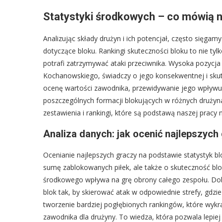
Statystyki środkowych – co mówią n
Analizując składy drużyn i ich potencjał, często sięga
dotyczące bloku. Rankingi skuteczności bloku to nie tyl
potrafi zatrzymywać ataki przeciwnika. Wysoka pozycj
Kochanowskiego, świadczy o jego konsekwentnej i skut
ocenę wartości zawodnika, przewidywanie jego wpływu 
poszczególnych formacji blokujących w różnych drużyn
zestawienia i rankingi, które są podstawą naszej pracy n
Analiza danych: jak ocenić najlepszych
Ocenianie najlepszych graczy na podstawie statystyk bl
sumę zablokowanych piłek, ale także o skuteczność blok
środkowego wpływa na grę obrony całego zespołu. Dobr
blok tak, by skierować atak w odpowiednie strefy, gdzi
tworzenie bardziej pogłębionych rankingów, które wykra
zawodnika dla drużyny. To wiedza, która pozwala lepiej 