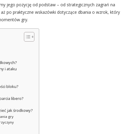
imy jego pozycję od podstaw – od strategicznych zagrań na
, aż po praktyczne wskazówki dotyczące dbania o wzrok, który
 momentów gry.
odkowych?
y i ataku
ści bloku?
arcia libero?
zieć jak środkowy?
ania gry
rzyczyny