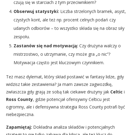
czują się w starciach z tym przeciwnikiem?
Obserwuj statystyki:
Liczba strzelonych bramek, asyst,
czystych kont, ale też np. procent celnych podań czy
udanych odbiorów – to wszystko składa się na obraz siły
zespołu.
Zastanów się nad motywacją:
Czy drużyna walczy o
mistrzostwo, o utrzymanie, czy może gra „o nic”?
Motywacja często jest kluczowym czynnikiem.
Też masz dylemat, który skład postawić w fantasy lidze, gdy
widzisz takie zestawienia? Ja mam zawsze zagwozdkę,
zwłaszcza gdy grają ze sobą tak ciekawe drużyny jak
Celtic
i
Ross County
, gdzie potencjał ofensywny Celticu jest
ogromny, ale i defensywna strategia Ross County potrafi być
niebezpieczna.
Zapamiętaj:
Dokładna analiza składów i potencjalnych
strategii to nie tylko zabawa dla kibica, ale też klucz do