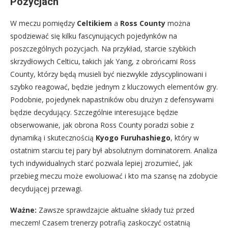
Pozycjach
W meczu pomiędzy
Celtikiem
a
Ross County
można
spodziewać się kilku fascynujących pojedynków na
poszczególnych pozycjach. Na przykład, starcie szybkich
skrzydłowych Celticu, takich jak Yang, z obrońcami Ross
County, którzy będą musieli być niezwykle zdyscyplinowani i
szybko reagować, będzie jednym z kluczowych elementów gry.
Podobnie, pojedynek napastników obu drużyn z defensywami
będzie decydujący. Szczególnie interesujące będzie
obserwowanie, jak obrona Ross County poradzi sobie z
dynamiką i skutecznością
Kyogo Furuhashiego
, który w
ostatnim starciu tej pary był absolutnym dominatorem. Analiza
tych indywidualnych starć pozwala lepiej zrozumieć, jak
przebieg meczu może ewoluować i kto ma szansę na zdobycie
decydującej przewagi.
Ważne:
Zawsze sprawdzajcie aktualne składy tuż przed
meczem! Czasem trenerzy potrafią zaskoczyć ostatnią