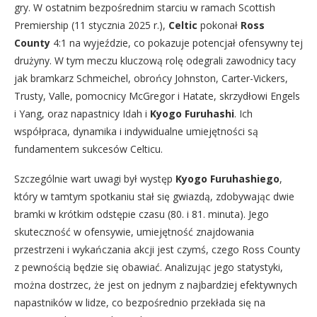
gry. W ostatnim bezpośrednim starciu w ramach Scottish
Premiership (11 stycznia 2025 r.),
Celtic
pokonał
Ross
County
4:1 na wyjeździe, co pokazuje potencjał ofensywny tej
drużyny. W tym meczu kluczową rolę odegrali zawodnicy tacy
jak bramkarz Schmeichel, obrońcy Johnston, Carter-Vickers,
Trusty, Valle, pomocnicy McGregor i Hatate, skrzydłowi Engels
i Yang, oraz napastnicy Idah i
Kyogo Furuhashi
. Ich
współpraca, dynamika i indywidualne umiejętności są
fundamentem sukcesów Celticu.
Szczególnie wart uwagi był występ
Kyogo Furuhashiego
,
który w tamtym spotkaniu stał się gwiazdą, zdobywając dwie
bramki w krótkim odstępie czasu (80. i 81. minuta). Jego
skuteczność w ofensywie, umiejętność znajdowania
przestrzeni i wykańczania akcji jest czymś, czego Ross County
z pewnością będzie się obawiać. Analizując jego statystyki,
można dostrzec, że jest on jednym z najbardziej efektywnych
napastników w lidze, co bezpośrednio przekłada się na