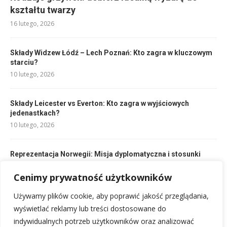
kształtu twarzy
16 lutego, 2026
Składy Widzew Łódź – Lech Poznań: Kto zagra w kluczowym
starciu?
10 lutego, 2026
Składy Leicester vs Everton: Kto zagra w wyjściowych
jedenastkach?
10 lutego, 2026
Reprezentacja Norwegii: Misja dyplomatyczna i stosunki
międzynarodowe
18 lutego, 2026
Cenimy prywatność użytkowników
Używamy plików cookie, aby poprawić jakość przeglądania,
Składy: Villarreal vs Granada CF – Kto zagra?
wyświetlać reklamy lub treści dostosowane do
10 lutego, 2026
indywidualnych potrzeb użytkowników oraz analizować