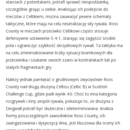
starciach z potentatami, potrafi sprawić niespodziankę,
szczególnie grając u siebie. Analizując ich podejście do
meczów z Celtikiem, można zauważyć pewne schematy
taktyczne, które mają na celu neutralizację siły rywala. Ross
County w meczach przeciwko Celtikowi często stosuje
defensywne ustawienie 5-4-1, starając się zagęścić środek
pola i ograniczyć szybkość skrzydłowych rywali. Ta taktyka ma
na celu zminimalizowanie liczby sytuacji bramkowych dla
przeciwnika i szukanie swoich szans w kontratakach lub po
stałych fragmentach gry.
Należy jednak pamiętać o grudniowym zwycięstwie Ross
County nad drugą drużyną Celticu (Celtic B) w Scottish
Challenge Cup, gdzie padł wynik 4:0. Choć to inna kategoria
rozgrywek i inny zespół rywala, pokazuje to, że drużyna z
Dingwall potrafi być skuteczna i zdeterminowana. Analiza
formy poszczególnych zawodników Ross County, ich
zaangażowania i dyspozycji dnia, jest kluczowa dla oceny ich