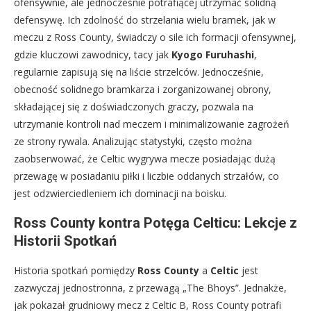
ofensywnie, ale jednocześnie potrafiącej utrzymać solidną
defensywę. Ich zdolność do strzelania wielu bramek, jak w
meczu z Ross County, świadczy o sile ich formacji ofensywnej,
gdzie kluczowi zawodnicy, tacy jak
Kyogo Furuhashi
,
regularnie zapisują się na liście strzelców. Jednocześnie,
obecność solidnego bramkarza i zorganizowanej obrony,
składającej się z doświadczonych graczy, pozwala na
utrzymanie kontroli nad meczem i minimalizowanie zagrożeń
ze strony rywala. Analizując statystyki, często można
zaobserwować, że Celtic wygrywa mecze posiadając dużą
przewagę w posiadaniu piłki i liczbie oddanych strzałów, co
jest odzwierciedleniem ich dominacji na boisku.
Ross County kontra Potęga Celticu: Lekcje z
Historii Spotkań
Historia spotkań pomiędzy
Ross County
a
Celtic
jest
zazwyczaj jednostronna, z przewagą „The Bhoys”. Jednakże,
jak pokazał grudniowy mecz z Celtic B, Ross County potrafi