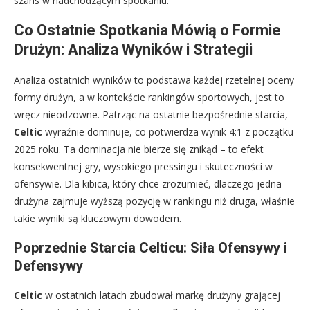
szans w nadchodzącym spotkaniu.
Co Ostatnie Spotkania Mówią o Formie
Drużyn: Analiza Wyników i Strategii
Analiza ostatnich wyników to podstawa każdej rzetelnej oceny
formy drużyn, a w kontekście rankingów sportowych, jest to
wręcz nieodzowne. Patrząc na ostatnie bezpośrednie starcia,
Celtic
wyraźnie dominuje, co potwierdza wynik 4:1 z początku
2025 roku. Ta dominacja nie bierze się znikąd – to efekt
konsekwentnej gry, wysokiego pressingu i skuteczności w
ofensywie. Dla kibica, który chce zrozumieć, dlaczego jedna
drużyna zajmuje wyższą pozycję w rankingu niż druga, właśnie
takie wyniki są kluczowym dowodem.
Poprzednie Starcia Celticu: Siła Ofensywy i
Defensywy
Celtic
w ostatnich latach zbudował markę drużyny grającej