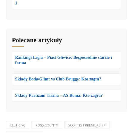
1
Polecane artykuły
Rankingi Legia – Piast Gliwice: Bezpośrednie starcie i
forma
Składy Bodø/Glimt vs Club Brugge: Kto zagra?
Składy Partizani Tirana – AS Roma: Kto zagra?
CELTIC FC
ROSS COUNTY
SCOTTISH PREMIERSHIP