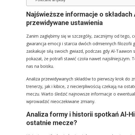
Najświeższe informacje o składach Al
przewidywane ustawienia
Zanim zagłębimy się w szczegóły, zacznijmy od tego, co
gwarancja emocji i starcia dwóch odmiennych filozofii g
zaskakuje siłą swoich gwiazd, podczas gdy Al-Taawon s
pokazał, że potrafi stawić czoła nawet najsilniejszym.
nas na boisku.
Analiza przewidywanych składów to pierwszy krok do z
trenerzy, jak i kibice, z niecierpliwością czekają na o
meczu. Warto śledzić najnowsze informacje o ewentua
wprowadzić nieoczekiwane zmiany.
Analiza formy i historii spotkań Al-
ostatnie mecze?