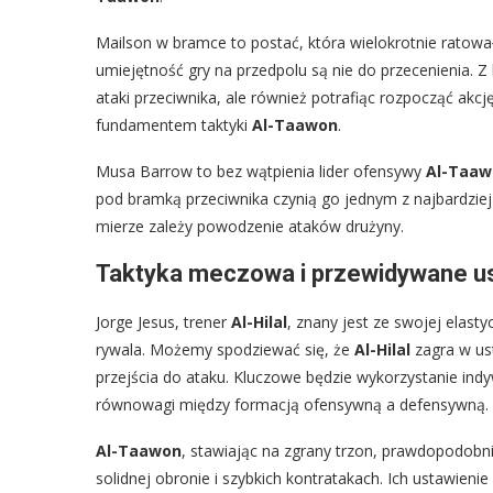
Mailson w bramce to postać, która wielokrotnie ratował
umiejętność gry na przedpolu są nie do przecenienia. Z k
ataki przeciwnika, ale również potrafiąc rozpocząć akc
fundamentem taktyki
Al-Taawon
.
Musa Barrow to bez wątpienia lider ofensywy
Al-Taaw
pod bramką przeciwnika czynią go jednym z najbardzie
mierze zależy powodzenie ataków drużyny.
Taktyka meczowa i przewidywane ust
Jorge Jesus, trener
Al-Hilal
, znany jest ze swojej elasty
rywala. Możemy spodziewać się, że
Al-Hilal
zagra w us
przejścia do ataku. Kluczowe będzie wykorzystanie ind
równowagi między formacją ofensywną a defensywną.
Al-Taawon
, stawiając na zgrany trzon, prawdopodobni
solidnej obronie i szybkich kontratakach. Ich ustawien