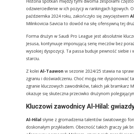
Historia spotkań między tymi dwoma zespołami częst
odzwierciedlenie w ich pozycji w rankingach ligowych. O
października 2024 roku, zakończyło się zwycięstwem
Al
Milinkovicia-Savicia to dowód na siłę ofensywną tej dru
Forma drużyn w Saudi Pro League jest absolutnie kluc
Jesusa, kontynuuje imponującą serię meczów bez porażk
wysokiej dyspozycji. Ta passa buduje pewność siebie i
starciu.
Z kolei
Al-Taawon
w sezonie 2024/25 stawia na sprawdz
zgraniu i doświadczeniu. Choć mogą nie dysponować taką 
zgranie kluczowych zawodników, takich jak bramkarz Ma
okazuje się skuteczna przeciwko drużynom polegającym
Kluczowi zawodnicy Al-Hilal: gwiazd
Al-Hilal
słynie z gromadzenia talentów światowego for
doskonałym przykładem. Obecność takich graczy jak bra