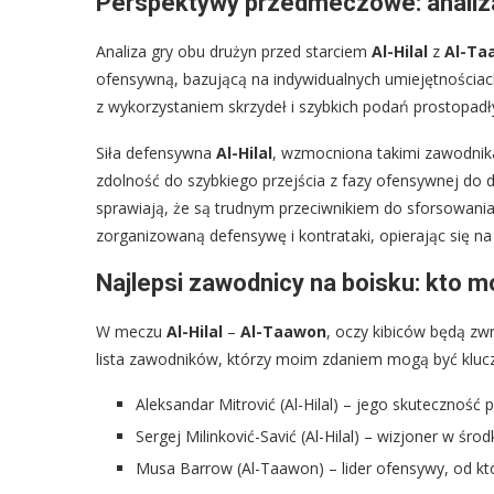
Perspektywy przedmeczowe: analiza
Analiza gry obu drużyn przed starciem
Al-Hilal
z
Al-Ta
ofensywną, bazującą na indywidualnych umiejętnościach 
z wykorzystaniem skrzydeł i szybkich podań prostopadły
Siła defensywna
Al-Hilal
, wzmocniona takimi zawodnika
zdolność do szybkiego przejścia z fazy ofensywnej do d
sprawiają, że są trudnym przeciwnikiem do sforsowania
zorganizowaną defensywę i kontrataki, opierając się na
Najlepsi zawodnicy na boisku: kto 
W meczu
Al-Hilal
–
Al-Taawon
, oczy kibiców będą zw
lista zawodników, którzy moim zdaniem mogą być kluczo
Aleksandar Mitrović (Al-Hilal) – jego skuteczność
Sergej Milinković-Savić (Al-Hilal) – wizjoner w śro
Musa Barrow (Al-Taawon) – lider ofensywy, od kt