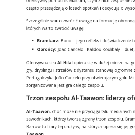
ofensywny pomocnik Malcom, czyni z nich zespół niezwy
często przesądzają o losach spotkań i decydują o wysok
Szczególnie warto zwrócić uwagę na formację obronną i 
których warto zwrócić uwagę:
Bramkarz:
Bono – jego refleks i doświadczenie t
Obrońcy:
João Cancelo i Kalidou Koulibaly – duet,
Ofensywna siła
Al-Hilal
opiera się w dużej mierze na g
gry, dryblingu i strzałów z dystansu stanowią ogromne
Portugalczyka João Cancelo przy otwierającym golu Mit
zorganizowana jest gra całego zespołu.
Trzon zespołu Al-Taawon: liderzy o
Al-Taawon
, choć może nie przyciąga tylu medialnyc
zawodnikach, którzy tworzą zgrany trzon zespołu. Bram
Barrow to filary tej drużyny, na których opiera się jej 
Taawon
.