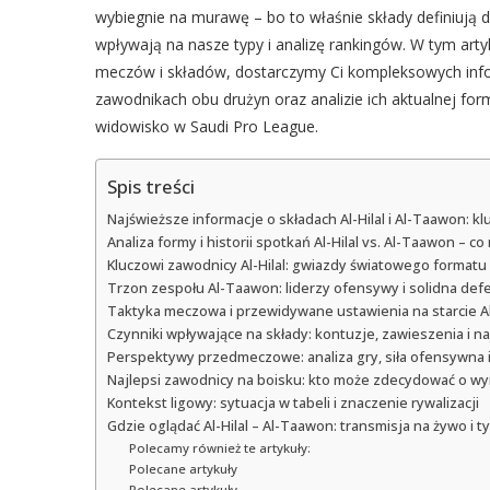
wybiegnie na murawę – bo to właśnie składy definiują d
wpływają na nasze typy i analizę rankingów. W tym art
meczów i składów, dostarczymy Ci kompleksowych info
zawodnikach obu drużyn oraz analizie ich aktualnej for
widowisko w Saudi Pro League.
Spis treści
Najświeższe informacje o składach Al-Hilal i Al-Taawon: 
Analiza formy i historii spotkań Al-Hilal vs. Al-Taawon –
Kluczowi zawodnicy Al-Hilal: gwiazdy światowego formatu 
Trzon zespołu Al-Taawon: liderzy ofensywy i solidna de
Taktyka meczowa i przewidywane ustawienia na starcie Al
Czynniki wpływające na składy: kontuzje, zawieszenia i 
Perspektywy przedmeczowe: analiza gry, siła ofensywna
Najlepsi zawodnicy na boisku: kto może zdecydować o wy
Kontekst ligowy: sytuacja w tabeli i znaczenie rywalizacji
Gdzie oglądać Al-Hilal – Al-Taawon: transmisja na żywo i
Polecamy również te artykuły:
Polecane artykuły
Polecane artykuły