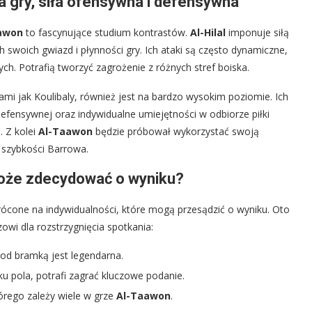
 gry, siła ofensywna i defensywna
awon
to fascynujące studium kontrastów.
Al-Hilal
imponuje siłą
swoich gwiazd i płynności gry. Ich ataki są często dynamiczne,
ch. Potrafią tworzyć zagrożenie z różnych stref boiska.
mi jak Koulibaly, również jest na bardzo wysokim poziomie. Ich
efensywnej oraz indywidualne umiejętności w odbiorze piłki
. Z kolei
Al-Taawon
będzie próbował wykorzystać swoją
 szybkości Barrowa.
może zdecydować o wyniku?
rócone na indywidualności, które mogą przesądzić o wyniku. Oto
wi dla rozstrzygnięcia spotkania:
 pod bramką jest legendarna.
dku pola, potrafi zagrać kluczowe podanie.
órego zależy wiele w grze
Al-Taawon
.