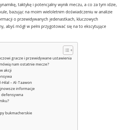
ynamikę, taktykę i potencjalny wynik meczu, a co za tym idzie,
ykule, bazując na moim wieloletnim doświadczeniu w analizie
rmacji o przewidywanych jedenastkach, kluczowych
my, abyś mógł w pełni przygotować się na to ekscytujące
kluczowi gracze i przewidywane ustawienia
 co mówią nam ostatnie mecze?
w akcji
fensywa
-Hilal – Al-Taawon
najnowsze informacje
 i defensywna
niku?
 typy bukmacherskie