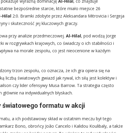
o pokazuje wyraźną dominację
Al-Hilal
, co znajduje
statnie bezpośrednie starcie, które miało miejsce 26
-Hilal
2:0. Bramki zdobyte przez Aleksandara Mitrovicia i Sergeja
żyny i skuteczność jej kluczowych graczy.
zowa przy analizie przedmeczowej.
Al-Hilal
, pod wodzą Jorge
i w rozgrywkach krajowych, co świadczy o ich stabilności i
 wpływa na morale zespołu, co jest nieocenione w każdym
ony trzon zespołu, co oznacza, że ich gra opiera się na
liczbą światowych gwiazd jak rywal, ich siłą jest kolektyw i
ilson czy lider ofensywy Musa Barrow. Ta strategia często
 głównie na indywidualnych błyskach.
y światowego formatu w akcji
matu, a ich podstawowy skład w ostatnim meczu był tego
mkarz Bono, obrońcy João Cancelo i Kalidou Koulibaly, a także