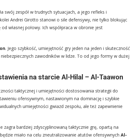
a swój zespół w trudnych sytuacjach, a jego refleks i
olei Andrei Girotto stanowi o sile defensywy, nie tylko blokując
ję od własnej połowy. Ich współpraca w obronie jest
on
. Jego szybkość, umiejętność gry jeden na jeden i skuteczność
j niebezpiecznych zawodników w lidze. To od jego formy w dużej
awienia na starcie Al-Hilal – Al-Taawon
czności taktycznej i umiejętności dostosowania strategii do
tawieniu ofensywnym, nastawionym na dominację i szybkie
ywidualnych umiejętności gwiazd zespołu, ale też zapewnienie
e zagra bardziej zdyscyplinowaną taktycznie grę, opartą na
ie będzie miało na celu zneutralizowanie atutów ofensywnych
Al-