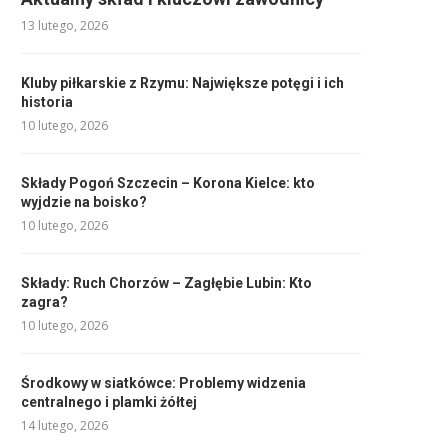
13 lutego, 2026
Kluby piłkarskie z Rzymu: Największe potęgi i ich
historia
10 lutego, 2026
Składy Pogoń Szczecin – Korona Kielce: kto
wyjdzie na boisko?
10 lutego, 2026
Składy: Ruch Chorzów – Zagłębie Lubin: Kto
zagra?
10 lutego, 2026
Środkowy w siatkówce: Problemy widzenia
centralnego i plamki żółtej
14 lutego, 2026