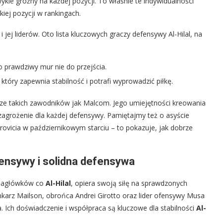
kle groźny na każdej pozycji. To właśnie te indywidualności
iej pozycji w rankingach.
jej liderów. Oto lista kluczowych graczy defensywy Al-Hilal, na
o prawdziwy mur nie do przejścia.
 który zapewnia stabilność i potrafi wyprowadzić piłkę.
rze takich zawodników jak Malcom. Jego umiejętności kreowania
 zagrożenie dla każdej defensywy. Pamiętajmy też o asyście
rovicia w październikowym starciu – to pokazuje, jak dobrze
fensywy i solidna defensywa
h nagłówków co
Al-Hilal
, opiera swoją siłę na sprawdzonych
karz Mailson, obrońca Andrei Girotto oraz lider ofensywy Musa
gra. Ich doświadczenie i współpraca są kluczowe dla stabilności
Al-