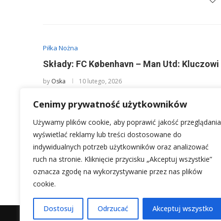
Piłka Nożna
Składy: FC København – Man Utd: Kluczowi
by
Oska
10 lutego, 2026
Śledzenie dynamicznie zmieniających się składów, zwła
Cenimy prywatność użytkowników
Kopenhaga z Manchesterem United, może być wyzwan
Używamy plików cookie, aby poprawić jakość przeglądania
wyświetlać reklamy lub treści dostosowane do
indywidualnych potrzeb użytkowników oraz analizować
ruch na stronie. Kliknięcie przycisku „Akceptuj wszystkie”
1
2
3
oznacza zgodę na wykorzystywanie przez nas plików
cookie.
Dostosuj
Odrzucać
Akceptuj wszystko