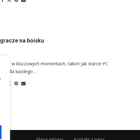
 gracze na boisku
szcza w kluczowych momentach, takich jak starcie FC
iem dla każdego …
,
Mapa witryny
Kontakt z nami