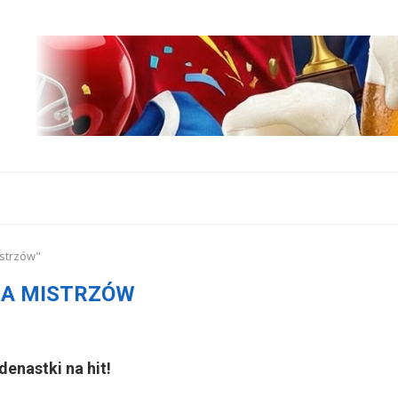
istrzów"
GA MISTRZÓW
enastki na hit!