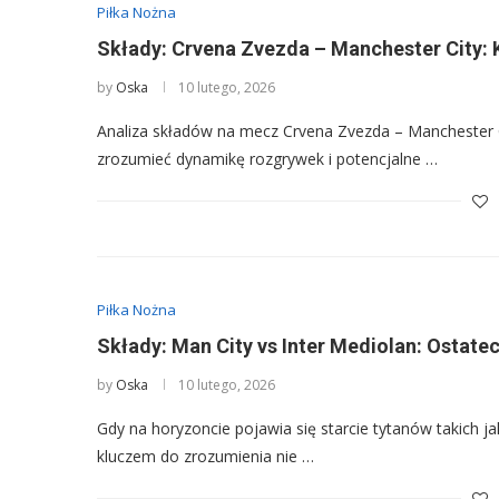
Piłka Nożna
Składy: Crvena Zvezda – Manchester City: 
by
Oska
10 lutego, 2026
Analiza składów na mecz Crvena Zvezda – Manchester Ci
zrozumieć dynamikę rozgrywek i potencjalne …
Piłka Nożna
Składy: Man City vs Inter Mediolan: Ostate
by
Oska
10 lutego, 2026
Gdy na horyzoncie pojawia się starcie tytanów takich ja
kluczem do zrozumienia nie …