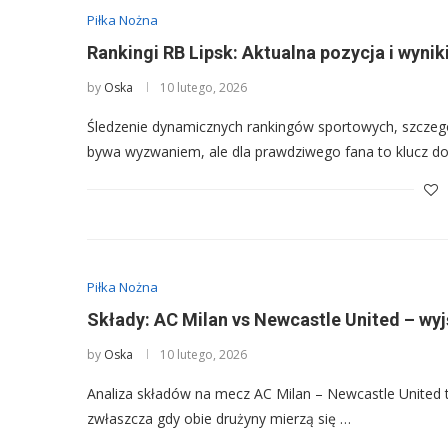
Piłka Nożna
Rankingi RB Lipsk: Aktualna pozycja i wyniki
by
Oska
10 lutego, 2026
Śledzenie dynamicznych rankingów sportowych, szczegó
bywa wyzwaniem, ale dla prawdziwego fana to klucz d
Piłka Nożna
Składy: AC Milan vs Newcastle United – wyj
by
Oska
10 lutego, 2026
Analiza składów na mecz AC Milan – Newcastle United 
zwłaszcza gdy obie drużyny mierzą się …