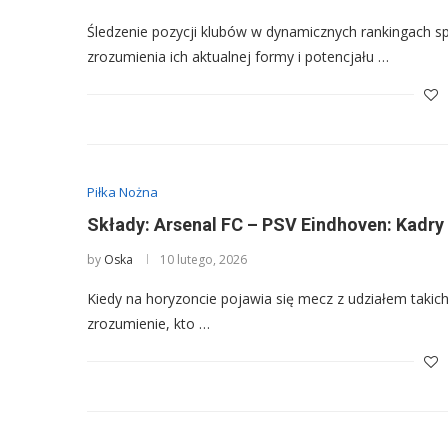
Śledzenie pozycji klubów w dynamicznych rankingach spor
zrozumienia ich aktualnej formy i potencjału …
Piłka Nożna
Składy: Arsenal FC – PSV Eindhoven: Kadry
by
Oska
10 lutego, 2026
Kiedy na horyzoncie pojawia się mecz z udziałem takich 
zrozumienie, kto …