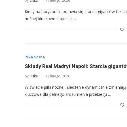
by
Oska
11 lutego, 2026
Kiedy na horyzoncie pojawia się starcie gigantów takich
nożnej kluczowe staje się …
Piłka Nożna
Składy Real Madryt Napoli: Starcia gigant
by
Oska
11 lutego, 2026
W świecie piłki nożnej, śledzenie dynamicznie zmieniając
kluczowe dla pełnego zrozumienia przebiegu …