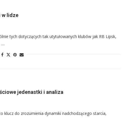
 w lidze
lnie tych dotyczących tak utytułowanych klubów jak RB Lipsk,
o …
ściowe jedenastki i analiza
to klucz do zrozumienia dynamiki nadchodzącego starcia,