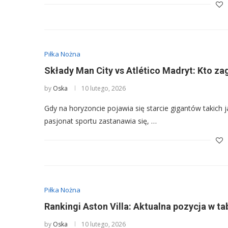
Piłka Nożna
Składy Man City vs Atlético Madryt: Kto za
by
Oska
10 lutego, 2026
Gdy na horyzoncie pojawia się starcie gigantów takich ja
pasjonat sportu zastanawia się, …
Piłka Nożna
Rankingi Aston Villa: Aktualna pozycja w t
by
Oska
10 lutego, 2026