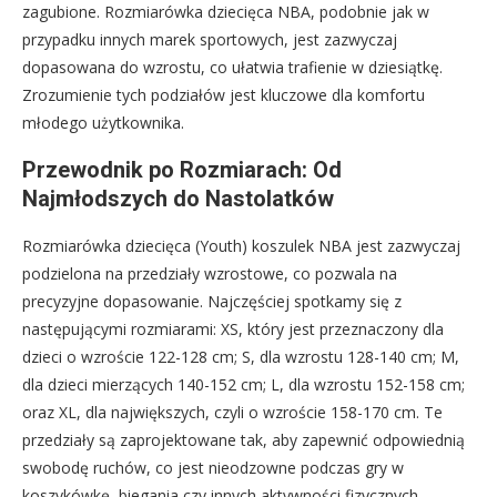
zagubione. Rozmiarówka dziecięca NBA, podobnie jak w
przypadku innych marek sportowych, jest zazwyczaj
dopasowana do wzrostu, co ułatwia trafienie w dziesiątkę.
Zrozumienie tych podziałów jest kluczowe dla komfortu
młodego użytkownika.
Przewodnik po Rozmiarach: Od
Najmłodszych do Nastolatków
Rozmiarówka dziecięca (Youth) koszulek NBA jest zazwyczaj
podzielona na przedziały wzrostowe, co pozwala na
precyzyjne dopasowanie. Najczęściej spotkamy się z
następującymi rozmiarami: XS, który jest przeznaczony dla
dzieci o wzroście 122-128 cm; S, dla wzrostu 128-140 cm; M,
dla dzieci mierzących 140-152 cm; L, dla wzrostu 152-158 cm;
oraz XL, dla największych, czyli o wzroście 158-170 cm. Te
przedziały są zaprojektowane tak, aby zapewnić odpowiednią
swobodę ruchów, co jest nieodzowne podczas gry w
koszykówkę, biegania czy innych aktywności fizycznych.