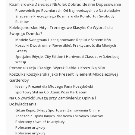
Rozmiarówka Dziecięca NBA: Jak Dobrać Idealne Dopasowanie
Przewodnik po Rozmiarach: Od Najmłodszych do Nastolatków
Znaczenie Precyzyjnego Rozmiaru dla Komfortu i Swobody
Ruchów
Kolekcjonerskie Hity i Treningowe Klasyki: Co Wybrać dla
Swojego Dziecka?
Modele Swingman: Licencjonowane Repliki z Sercem NBA
Koszulki Dwustronne (Reversible): Praktyczność dla Młodych
Graczy
Specjalne Edycje: City Edition i Hardwood Classics w Dziecięcej
Wersji
Personalizacja i Design: Wyraź Siebie z Koszulką NBA
Koszulka Koszykarska jako Prezent i Element Młodzieżowej
Garderoby
Idealny Prezent dla Młodego Fana Koszykówki
Sportowy Styl na Co Dzień: Poza Parkietem
Na Co Zwrócić Uwagę przy Zamówieniu: Opinie i
Doświadczenia
Gdzie Kupić: Sklepy Sportowe i Zamówienia Online
Znaczenie Opinii Innych Rodziców i Młodych Kibiców
Polecamy również te artykuły:
Polecane artykuły
Polecane artykuły