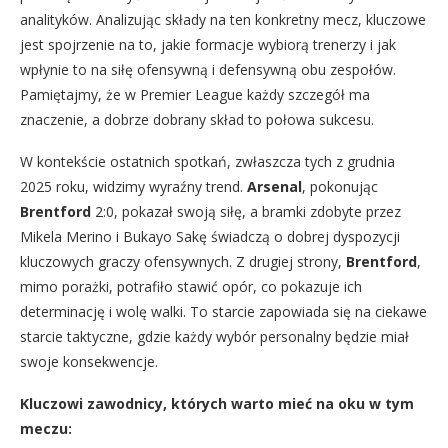
analityków. Analizując składy na ten konkretny mecz, kluczowe
jest spojrzenie na to, jakie formacje wybiorą trenerzy i jak
wpłynie to na siłę ofensywną i defensywną obu zespołów.
Pamiętajmy, że w Premier League każdy szczegół ma
znaczenie, a dobrze dobrany skład to połowa sukcesu.
W kontekście ostatnich spotkań, zwłaszcza tych z grudnia
2025 roku, widzimy wyraźny trend.
Arsenal
, pokonując
Brentford
2:0, pokazał swoją siłę, a bramki zdobyte przez
Mikela Merino i Bukayo Sakę świadczą o dobrej dyspozycji
kluczowych graczy ofensywnych. Z drugiej strony,
Brentford
,
mimo porażki, potrafiło stawić opór, co pokazuje ich
determinację i wolę walki. To starcie zapowiada się na ciekawe
starcie taktyczne, gdzie każdy wybór personalny będzie miał
swoje konsekwencje.
Kluczowi zawodnicy, których warto mieć na oku w tym
meczu: