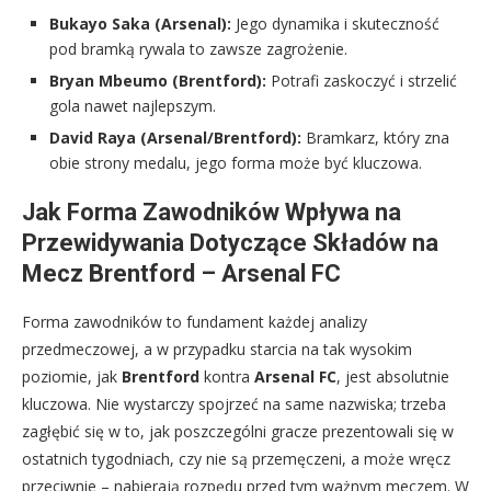
Bukayo Saka (Arsenal):
Jego dynamika i skuteczność
pod bramką rywala to zawsze zagrożenie.
Bryan Mbeumo (Brentford):
Potrafi zaskoczyć i strzelić
gola nawet najlepszym.
David Raya (Arsenal/Brentford):
Bramkarz, który zna
obie strony medalu, jego forma może być kluczowa.
Jak Forma Zawodników Wpływa na
Przewidywania Dotyczące Składów na
Mecz Brentford – Arsenal FC
Forma zawodników to fundament każdej analizy
przedmeczowej, a w przypadku starcia na tak wysokim
poziomie, jak
Brentford
kontra
Arsenal FC
, jest absolutnie
kluczowa. Nie wystarczy spojrzeć na same nazwiska; trzeba
zagłębić się w to, jak poszczególni gracze prezentowali się w
ostatnich tygodniach, czy nie są przemęczeni, a może wręcz
przeciwnie – nabierają rozpędu przed tym ważnym meczem. W