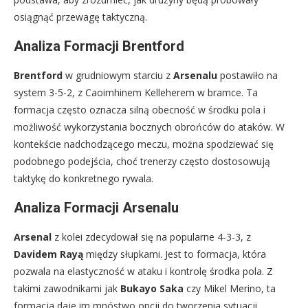
osiągnąć przewagę taktyczną.
Analiza Formacji Brentford
Brentford
w grudniowym starciu z
Arsenalu
postawiło na
system 3-5-2, z Caoimhinem Kelleherem w bramce. Ta
formacja często oznacza silną obecność w środku pola i
możliwość wykorzystania bocznych obrońców do ataków. W
kontekście nadchodzącego meczu, można spodziewać się
podobnego podejścia, choć trenerzy często dostosowują
taktykę do konkretnego rywala.
Analiza Formacji Arsenalu
Arsenal
z kolei zdecydował się na popularne 4-3-3, z
Davidem Rayą
między słupkami. Jest to formacja, która
pozwala na elastyczność w ataku i kontrolę środka pola. Z
takimi zawodnikami jak
Bukayo Saka
czy Mikel Merino, ta
formacja daje im mnóstwo opcji do tworzenia sytuacji