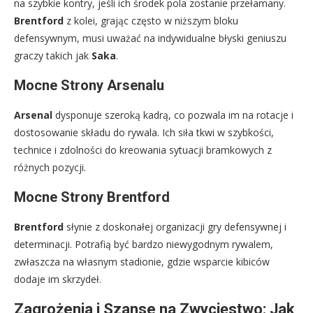
na szybkie kontry, jeśli ich środek pola zostanie przełamany.
Brentford
z kolei, grając często w niższym bloku
defensywnym, musi uważać na indywidualne błyski geniuszu
graczy takich jak
Saka
.
Mocne Strony Arsenalu
Arsenal
dysponuje szeroką kadrą, co pozwala im na rotacje i
dostosowanie składu do rywala. Ich siła tkwi w szybkości,
technice i zdolności do kreowania sytuacji bramkowych z
różnych pozycji.
Mocne Strony Brentford
Brentford
słynie z doskonałej organizacji gry defensywnej i
determinacji. Potrafią być bardzo niewygodnym rywalem,
zwłaszcza na własnym stadionie, gdzie wsparcie kibiców
dodaje im skrzydeł.
Zagrożenia i Szanse na Zwycięstwo: Jak