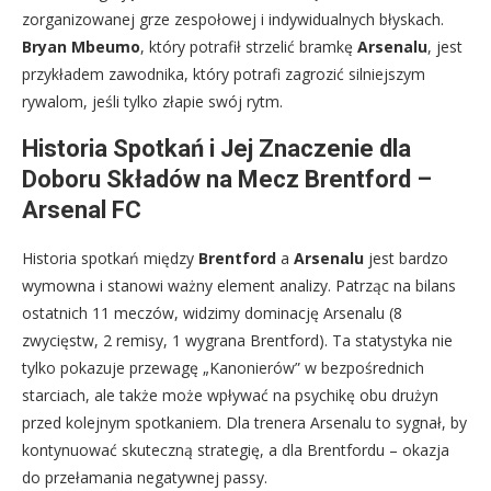
zorganizowanej grze zespołowej i indywidualnych błyskach.
Bryan Mbeumo
, który potrafił strzelić bramkę
Arsenalu
, jest
przykładem zawodnika, który potrafi zagrozić silniejszym
rywalom, jeśli tylko złapie swój rytm.
Historia Spotkań i Jej Znaczenie dla
Doboru Składów na Mecz Brentford –
Arsenal FC
Historia spotkań między
Brentford
a
Arsenalu
jest bardzo
wymowna i stanowi ważny element analizy. Patrząc na bilans
ostatnich 11 meczów, widzimy dominację Arsenalu (8
zwycięstw, 2 remisy, 1 wygrana Brentford). Ta statystyka nie
tylko pokazuje przewagę „Kanonierów” w bezpośrednich
starciach, ale także może wpływać na psychikę obu drużyn
przed kolejnym spotkaniem. Dla trenera Arsenalu to sygnał, by
kontynuować skuteczną strategię, a dla Brentfordu – okazja
do przełamania negatywnej passy.