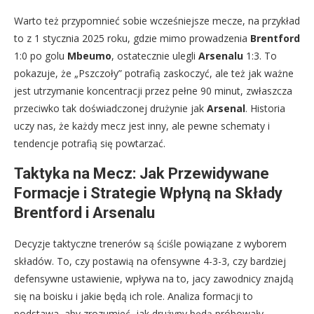
Warto też przypomnieć sobie wcześniejsze mecze, na przykład
to z 1 stycznia 2025 roku, gdzie mimo prowadzenia
Brentford
1:0 po golu
Mbeumo
, ostatecznie ulegli
Arsenalu
1:3. To
pokazuje, że „Pszczoły” potrafią zaskoczyć, ale też jak ważne
jest utrzymanie koncentracji przez pełne 90 minut, zwłaszcza
przeciwko tak doświadczonej drużynie jak
Arsenal
. Historia
uczy nas, że każdy mecz jest inny, ale pewne schematy i
tendencje potrafią się powtarzać.
Taktyka na Mecz: Jak Przewidywane
Formacje i Strategie Wpłyną na Składy
Brentford i Arsenalu
Decyzje taktyczne trenerów są ściśle powiązane z wyborem
składów. To, czy postawią na ofensywne 4-3-3, czy bardziej
defensywne ustawienie, wpływa na to, jacy zawodnicy znajdą
się na boisku i jakie będą ich role. Analiza formacji to
podstawa, aby zrozumieć, jak drużyny będą próbowały