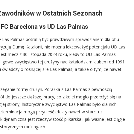
 Zawodników w Ostatnich Sezonach
a: FC Barcelona vs UD Las Palmas
D Las Palmas potrafią być prawdziwym sprawdzianem dla obu
oryzują Dumę Katalonii, nie można lekceważyć potencjału UD Las
est mecz z 30 listopada 2024 roku, kiedy to UD Las Palmas
e ligowe zwycięstwo tej drużyny nad katalońskim klubem od 1991
 świadczy o rosnącej sile Las Palmas, a także o tym, że nawet
trzeganie formy drużyn. Porażka z Las Palmas z pewnością
ł do jeszcze cięższej pracy, co z kolei mogło przełożyć się na
giej strony, historyczne zwycięstwo Las Palmas było dla nich
terminacja mogą przynieść efekty nawet w starciu z
 dynamiczna jest rzeczywistość piłkarska i jak ważne jest ciągłe
historycznych rankingach.