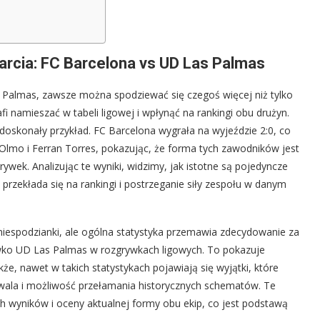
arcia: FC Barcelona vs UD Las Palmas
 Palmas, zawsze można spodziewać się czegoś więcej niż tylko
i namieszać w tabeli ligowej i wpłynąć na rankingi obu drużyn.
 doskonały przykład. FC Barcelona wygrała na wyjeździe 2:0, co
ni Olmo i Ferran Torres, pokazując, że forma tych zawodników jest
grywek. Analizując te wyniki, widzimy, jak istotne są pojedyncze
rzekłada się na rankingi i postrzeganie siły zespołu w danym
i niespodzianki, ale ogólna statystyka przemawia zdecydowanie za
iwko UD Las Palmas w rozgrywkach ligowych. To pokazuje
kże, nawet w takich statystykach pojawiają się wyjątki, które
wala i możliwość przełamania historycznych schematów. Te
ch wyników i oceny aktualnej formy obu ekip, co jest podstawą