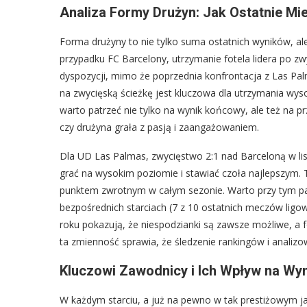
Analiza Formy Drużyn: Jak Ostatnie Mie
Forma drużyny to nie tylko suma ostatnich wyników, al
przypadku FC Barcelony, utrzymanie fotela lidera po zw
dyspozycji, mimo że poprzednia konfrontacja z Las Pa
na zwycięską ścieżkę jest kluczowa dla utrzymania wyso
warto patrzeć nie tylko na wynik końcowy, ale też na 
czy drużyna grała z pasją i zaangażowaniem.
Dla UD Las Palmas, zwycięstwo 2:1 nad Barceloną w li
grać na wysokim poziomie i stawiać czoła najlepszym. 
punktem zwrotnym w całym sezonie. Warto przy tym pa
bezpośrednich starciach (7 z 10 ostatnich meczów ligow
roku pokazują, że niespodzianki są zawsze możliwe, a 
ta zmienność sprawia, że śledzenie rankingów i analizow
Kluczowi Zawodnicy i Ich Wpływ na Wy
W każdym starciu, a już na pewno w tak prestiżowym j