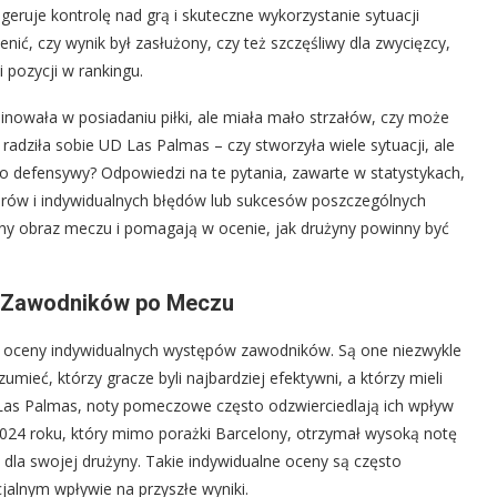
eruje kontrolę nad grą i skuteczne wykorzystanie sytuacji
ć, czy wynik był zasłużony, czy też szczęśliwy dla zwycięzcy,
 pozycji w rankingu.
nowała w posiadaniu piłki, ale miała mało strzałów, czy może
k radziła sobie UD Las Palmas – czy stworzyła wiele sytuacji, ale
o defensywy? Odpowiedzi na te pytania, zawarte w statystykach,
enerów i indywidualnych błędów lub sukcesów poszczególnych
łny obraz meczu i pomagają w ocenie, jak drużyny powinny być
y Zawodników po Meczu
ę oceny indywidualnych występów zawodników. Są one niezwykle
mieć, którzy gracze byli najbardziej efektywni, a którzy mieli
 Las Palmas, noty pomeczowe często odzwierciedlają ich wpływ
2024 roku, który mimo porażki Barcelony, otrzymał wysoką notę
 dla swojej drużyny. Takie indywidualne oceny są często
jalnym wpływie na przyszłe wyniki.