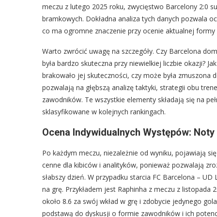
meczu z lutego 2025 roku, zwycięstwo Barcelony 2:0 sug
bramkowych. Dokładna analiza tych danych pozwala oceni
co ma ogromne znaczenie przy ocenie aktualnej formy i
Warto zwrócić uwagę na szczegóły. Czy Barcelona domi
była bardzo skuteczna przy niewielkiej liczbie okazji? Ja
brakowało jej skuteczności, czy może była zmuszona d
pozwalają na głębszą analizę taktyki, strategii obu tr
zawodników. Te wszystkie elementy składają się na pe
sklasyfikowane w kolejnych rankingach.
Ocena Indywidualnych Występów: Not
Po każdym meczu, niezależnie od wyniku, pojawiają si
cenne dla kibiców i analityków, ponieważ pozwalają zrozu
słabszy dzień. W przypadku starcia FC Barcelona – UD
na grę. Przykładem jest Raphinha z meczu z listopada 
około 8.6 za swój wkład w grę i zdobycie jedynego gola
podstawą do dyskusji o formie zawodników i ich potenc