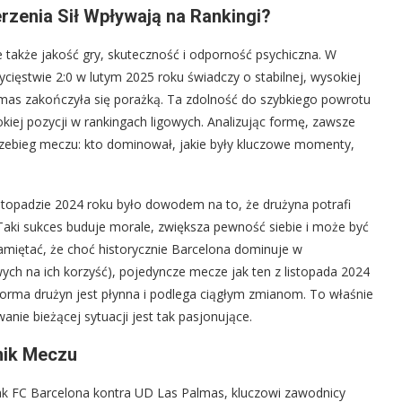
rzenia Sił Wpływają na Rankingi?
e także jakość gry, skuteczność i odporność psychiczna. W
ycięstwie 2:0 w lutym 2025 roku świadczy o stabilnej, wysokiej
lmas zakończyła się porażką. Ta zdolność do szybkiego powrotu
kiej pozycji w rankingach ligowych. Analizując formę, zawsze
przebieg meczu: kto dominował, jakie były kluczowe momenty,
stopadzie 2024 roku było dowodem na to, że drużyna potrafi
Taki sukces buduje morale, zwiększa pewność siebie i może być
miętać, że choć historycznie Barcelona dominuje w
ych na ich korzyść), pojedyncze mecze jak ten z listopada 2024
forma drużyn jest płynna i podlega ciągłym zmianom. To właśnie
anie bieżącej sytuacji jest tak pasjonujące.
nik Meczu
ak FC Barcelona kontra UD Las Palmas, kluczowi zawodnicy