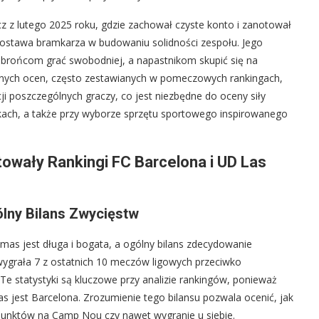
 z lutego 2025 roku, gdzie zachował czyste konto i zanotował
t postawa bramkarza w budowaniu solidności zespołu. Jego
brońcom grać swobodniej, a napastnikom skupić się na
alnych ocen, często zestawianych w pomeczowych rankingach,
i poszczególnych graczy, co jest niezbędne do oceny siły
wkach, a także przy wyborze sprzętu sportowego inspirowanego
łtowały Rankingi FC Barcelona i UD Las
ólny Bilans Zwycięstw
mas jest długa i bogata, a ogólny bilans zdecydowanie
wygrała 7 z ostatnich 10 meczów ligowych przeciwko
Te statystyki są kluczowe przy analizie rankingów, ponieważ
as jest Barcelona. Zrozumienie tego bilansu pozwala ocenić, jak
unktów na Camp Nou czy nawet wygranie u siebie.