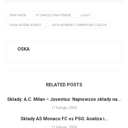
EWA PAJOR
FC BARCELONA FEMENÍ
LIGA F
PIŁKA NOŻNA KOBIET
UEFA WOMEN'S CHAMPIONS LEAGUE
OSKA
RELATED POSTS
Składy: A.C. Milan – Juventus: Najnowsze składy na...
11 lutego, 2026
Składy AS Monaco FC vs PSG: Analiza i...
11 lutego, 2026