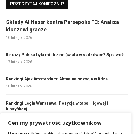
PRZECZYTAJ KONIECZNIE!
Składy Al Nassr kontra Persepolis FC: Analiza i
kluczowi gracze
10 lutego, 2026
Ile razy Polska była mistrzem świata w siatkówce? Sprawdź!
13 lutego, 2026
Rankingi Ajax Amsterdam: Aktualna pozycja w lidze
10 lutego, 2026
Rankingi Legia Warszawa: Pozycja w tabeli ligowej i
klasyfikacji
10 lutego, 2026
Cenimy prywatność użytkowników
Wysokość kosza NBA: Jaka jest standardowa wysokość
Używamy plików cookie, aby poprawić jakość przeglądania,