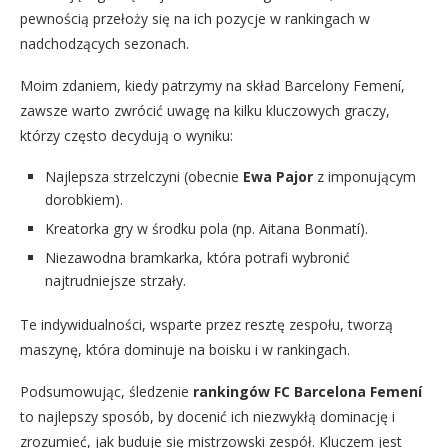
pewnością przełoży się na ich pozycje w rankingach w
nadchodzących sezonach.
Moim zdaniem, kiedy patrzymy na skład Barcelony Femení,
zawsze warto zwrócić uwagę na kilku kluczowych graczy,
którzy często decydują o wyniku:
Najlepsza strzelczyni (obecnie
Ewa Pajor
z imponującym
dorobkiem).
Kreatorka gry w środku pola (np. Aitana Bonmatí).
Niezawodna bramkarka, która potrafi wybronić
najtrudniejsze strzały.
Te indywidualności, wsparte przez resztę zespołu, tworzą
maszynę, która dominuje na boisku i w rankingach.
Podsumowując, śledzenie
rankingów FC Barcelona Femení
to najlepszy sposób, by docenić ich niezwykłą dominację i
zrozumieć, jak buduje się mistrzowski zespół. Kluczem jest