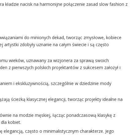
a kładzie nacisk na harmonijne połączenie zasad slow fashion z
ę nawiązaniami do minionych dekad, tworząc zmysłowe, kobiece
 artystki zdobyły uznanie na całym świecie i są często
łomu wieków, uznawany za wizjonera za sprawą swoich
den z pierwszych polskich projektantów z sukcesem założył i
owaniem i ekskluzywnością, szczególnie w dziedzinie mody
ążają ścieżką klasycznej elegancji, tworząc projekty idealne na
głównie na modzie męskiej, łącząc ponadczasową klasykę z
la kobiet.
ię elegancją, często o minimalistycznym charakterze. Jego