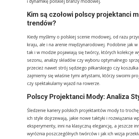
i dynamikę polskiej branży modowej.
Kim są czołowi polscy projektanci mo
trendów?
Kiedy myślimy o polskiej scenie modowej, od razu przy
kraju, ale i na arenie międzynarodowej. Podobnie jak w
tak i w modzie pojawiają się twórcy, których kolekcje w
sezonu, analizy składów czy wyboru optymalnego sprzętu
przecież nawet strój sędziego piłkarskiego czy koszulk
zajmiemy się właśnie tymi artystami, którzy swoimi pro
czy spektakularny wjazd na rowerze.
Polscy Projektanci Mody: Analiza Sty
Śledzenie kariery polskich projektantów mody to trochę
ich style dojrzewają, jakie nowe taktyki i rozwiązania
eksperymenty, inni na klasyczną elegancję, a jeszcze in
wyróżnia poszczególnych twórców i jak ich wizja przek