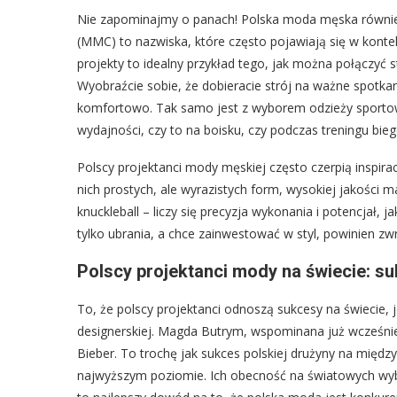
Nie zapominajmy o panach! Polska moda męska również
(MMC) to nazwiska, które często pojawiają się w kontek
projekty to idealny przykład tego, jak można połączyć s
Wyobraźcie sobie, że dobieracie strój na ważne spotkan
komfortowo. Tak samo jest z wyborem odzieży sportowe
wydajności, czy to na boisku, czy podczas treningu bi
Polscy projektanci mody męskiej często czerpią inspirac
nich prostych, ale wyrazistych form, wysokiej jakości ma
knuckleball – liczy się precyzja wykonania i potencjał, ja
tylko ubrania, a chce zainwestować w styl, powinien z
Polscy projektanci mody na świecie: s
To, że polscy projektanci odnoszą sukcesy na świecie, 
designerskiej. Magda Butrym, wspominana już wcześniej,
Bieber. To trochę jak sukces polskiej drużyny na międ
najwyższym poziomie. Ich obecność na światowych wyb