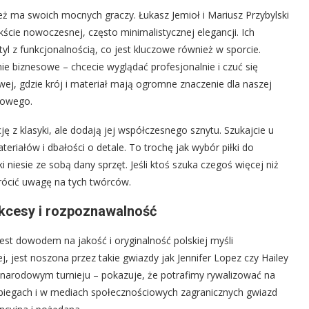
 ma swoich mocnych graczy. Łukasz Jemioł i Mariusz Przybylski
ście nowoczesnej, często minimalistycznej elegancji. Ich
tyl z funkcjonalnością, co jest kluczowe również w sporcie.
ie biznesowe – chcecie wyglądać profesjonalnie i czuć się
j, gdzie krój i materiał mają ogromne znaczenie dla naszej
egowego.
ję z klasyki, ale dodają jej współczesnego sznytu. Szukajcie u
teriałów i dbałości o detale. To trochę jak wybór piłki do
ki niesie ze sobą dany sprzęt. Jeśli ktoś szuka czegoś więcej niż
wrócić uwagę na tych twórców.
ukcesy i rozpoznawalność
jest dowodem na jakość i oryginalność polskiej myśli
 jest noszona przez takie gwiazdy jak Jennifer Lopez czy Hailey
zynarodowym turnieju – pokazuje, że potrafimy rywalizować na
iegach i w mediach społecznościowych zagranicznych gwiazd