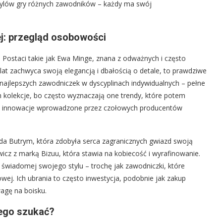
stylów gry różnych zawodników – każdy ma swój
j: przegląd osobowości
 Postaci takie jak Ewa Minge, znana z odważnych i często
 lat zachwyca swoją elegancją i dbałością o detale, to prawdziwe
ajlepszych zawodniczek w dyscyplinach indywidualnych – pełne
 ich kolekcje, bo często wyznaczają one trendy, które potem
jak innowacje wprowadzone przez czołowych producentów
gda Butrym, która zdobyła serca zagranicznych gwiazd swoją
wicz z marką Bizuu, która stawia na kobiecość i wyrafinowanie.
, świadomej swojego stylu – trochę jak zawodniczki, które
owej. Ich ubrania to często inwestycja, podobnie jak zakup
agę na boisku.
ego szukać?