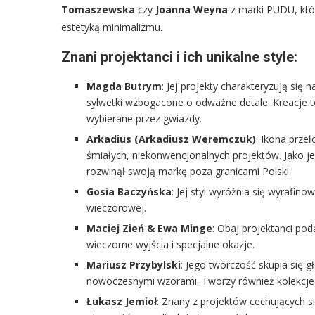
Tomaszewska
czy
Joanna Weyna
z marki PUDU, któr
estetyką minimalizmu.
Znani projektanci i ich unikalne style:
Magda Butrym
: Jej projekty charakteryzują si
sylwetki wzbogacone o odważne detale. Kreacje tej
wybierane przez gwiazdy.
Arkadius (Arkadiusz Weremczuk)
: Ikona prze
śmiałych, niekonwencjonalnych projektów. Jako je
rozwinął swoją markę poza granicami Polski.
Gosia Baczyńska
: Jej styl wyróżnia się wyrafin
wieczorowej.
Maciej Zień & Ewa Minge
: Obaj projektanci pod
wieczorne wyjścia i specjalne okazje.
Mariusz Przybylski
: Jego twórczość skupia się 
nowoczesnymi wzorami. Tworzy również kolekcje d
Łukasz Jemioł
: Znany z projektów cechujących s