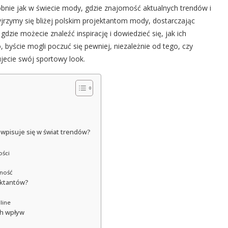
nie jak w świecie mody, gdzie znajomość aktualnych trendów i
zyjrzymy się bliżej polskim projektantom mody, dostarczając
dzie możecie znaleźć inspirację i dowiedzieć się, jak ich
 byście mogli poczuć się pewniej, niezależnie od tego, czy
jecie swój sportowy look.
ć wpisuje się w świat trendów?
ości
lność
jektantów?
line
ch wpływ