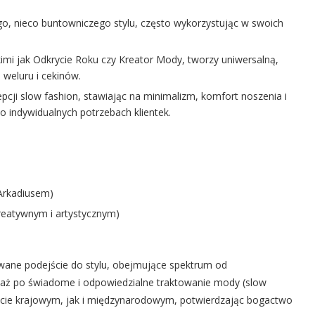
ego, nieco buntowniczego stylu, często wykorzystując w swoich
imi jak Odkrycie Roku czy Kreator Mody, tworzy uniwersalną,
 weluru i cekinów.
epcji slow fashion, stawiając na minimalizm, komfort noszenia i
 indywidualnych potrzebach klientek.
 Arkadiusem)
kreatywnym i artystycznym)
owane podejście do stylu, obejmujące spektrum od
aż po świadome i odpowiedzialne traktowanie mody (slow
ncie krajowym, jak i międzynarodowym, potwierdzając bogactwo