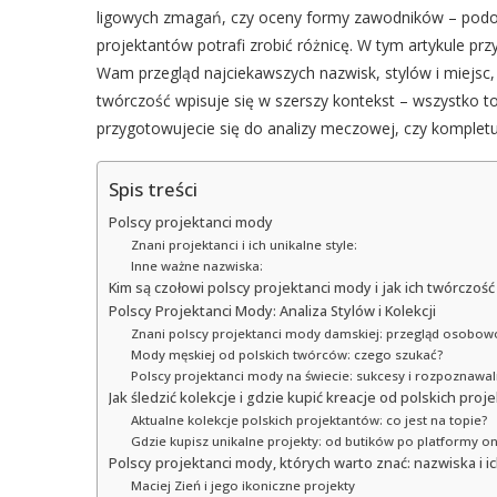
ligowych zmagań, czy oceny formy zawodników – podob
projektantów potrafi zrobić różnicę. W tym artykule pr
Wam przegląd najciekawszych nazwisk, stylów i miejsc, g
twórczość wpisuje się w szerszy kontekst – wszystko to,
przygotowujecie się do analizy meczowej, czy kompletu
Spis treści
Polscy projektanci mody
Znani projektanci i ich unikalne style:
Inne ważne nazwiska:
Kim są czołowi polscy projektanci mody i jak ich twórczoś
Polscy Projektanci Mody: Analiza Stylów i Kolekcji
Znani polscy projektanci mody damskiej: przegląd osobow
Mody męskiej od polskich twórców: czego szukać?
Polscy projektanci mody na świecie: sukcesy i rozpoznawa
Jak śledzić kolekcje i gdzie kupić kreacje od polskich pro
Aktualne kolekcje polskich projektantów: co jest na topie?
Gdzie kupisz unikalne projekty: od butików po platformy on
Polscy projektanci mody, których warto znać: nazwiska i i
Maciej Zień i jego ikoniczne projekty