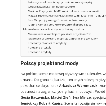
Łukasz Jemioł: świeże spojrzenie na modę męską
Gosia Baczyńska i jej haute couture
Mariusz Przybylski i MMC: minimalizm i nowoczesność
Magda Butrym, Joanna Przetakiewicz (Bizuu) i inni – odkryj 
Ewa Minge i jej zaangażowanie w świat mody
Joanna Klimas i styl, który przetrwał próbę czasu
Minimalizm i inne trendy w polskiej modzie
Minimalizm w kolekcjach polskich projektantów
Jak polscy projektanci inspirują zagraniczne gwiazdy?
Polecamy również te artykuły:
Polecane artykuły
Polecane artykuły
Polscy projektanci mody
Na polskiej scenie modowej błyszczy wiele talentów, 
uznaniu. Do grona najbardziej cenionych należą między
pokochali celebryci, oraz
Arkadiusz Weremczuk
, zna
obecność na zagranicznych rynkach modowych. Wśród p
Gosia Baczyńska
,
Maciej Zień
,
Ewa Minge
, specjal
Jemioł
, czy
Robert Kupisz
. Scena ta rozwija się równ