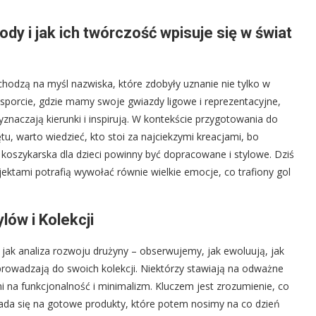
dy i jak ich twórczość wpisuje się w świat
chodzą na myśl nazwiska, które zdobyły uznanie nie tylko w
 sporcie, gdzie mamy swoje gwiazdy ligowe i reprezentacyjne,
yznaczają kierunki i inspirują. W kontekście przygotowania do
, warto wiedzieć, kto stoi za najciekzymi kreacjami, bo
a koszykarska dla dzieci powinny być dopracowane i stylowe. Dziś
jektami potrafią wywołać równie wielkie emocje, co trafiony gol
lów i Kolekcji
 jak analiza rozwoju drużyny – obserwujemy, jak ewoluują, jak
 wprowadzają do swoich kolekcji. Niektórzy stawiają na odważne
ni na funkcjonalność i minimalizm. Kluczem jest zrozumienie, co
łada się na gotowe produkty, które potem nosimy na co dzień