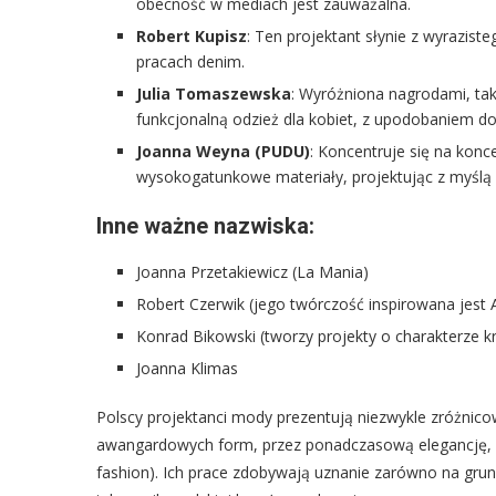
obecność w mediach jest zauważalna.
Robert Kupisz
: Ten projektant słynie z wyrazist
pracach denim.
Julia Tomaszewska
: Wyróżniona nagrodami, tak
funkcjonalną odzież dla kobiet, z upodobaniem do
Joanna Weyna (PUDU)
: Koncentruje się na konc
wysokogatunkowe materiały, projektując z myślą o
Inne ważne nazwiska:
Joanna Przetakiewicz (La Mania)
Robert Czerwik (jego twórczość inspirowana jest
Konrad Bikowski (tworzy projekty o charakterze 
Joanna Klimas
Polscy projektanci mody prezentują niezwykle zróżnic
awangardowych form, przez ponadczasową elegancję, 
fashion). Ich prace zdobywają uznanie zarówno na gru