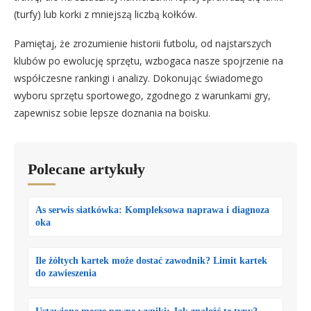
(turfy) lub korki z mniejszą liczbą kołków.
Pamiętaj, że zrozumienie historii futbolu, od najstarszych
klubów po ewolucję sprzętu, wzbogaca nasze spojrzenie na
współczesne rankingi i analizy. Dokonując świadomego
wyboru sprzętu sportowego, zgodnego z warunkami gry,
zapewnisz sobie lepsze doznania na boisku.
Polecane artykuły
As serwis siatkówka: Kompleksowa naprawa i diagnoza
oka
Ile żółtych kartek może dostać zawodnik? Limit kartek
do zawieszenia