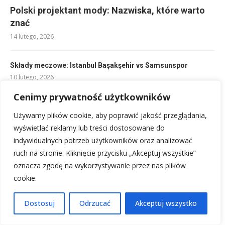
Polski projektant mody: Nazwiska, które warto
znać
14 lutego, 2026
Składy meczowe: Istanbul Başakşehir vs Samsunspor
10 lutego, 2026
Cenimy prywatność użytkowników
Rankingi bruk-bet termalica: najlepszy wybór dla Twojej
Używamy plików cookie, aby poprawić jakość przeglądania,
nawierzchni
11 lutego, 2026
wyświetlać reklamy lub treści dostosowane do
indywidualnych potrzeb użytkowników oraz analizować
ruch na stronie. Kliknięcie przycisku „Akceptuj wszystkie”
Składy: West Ham – Everton. Zapowiedź meczu i kluczowi
oznacza zgodę na wykorzystywanie przez nas plików
gracze
10 lutego, 2026
cookie.
Dostosuj
Odrzucać
Akceptuj wszystko
Składy UD Almería vs FC Barcelona: Zapowiedź meczu
10 lutego, 2026