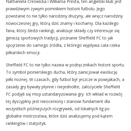
Nathaniela Creswicka i Williama Presta, ten angielski klub jest
prawdziwym żywym pomnikiem historii futbolu. Jego
powstanie to nie tylko narodziny drużyny, ale wręcz narodziny
nowoczesnej gry, którą dziś znamy i kochamy. Dla każdego
fana, który śledzi rankingi, analizuje składy czy interesuje się
genezą sportowych tradycji, poznanie Sheffield FC to jak
spojrzenie do samego źródła, z którego wypływa cała rzeka
piłkarskich emocji.
Sheffield FC to nie tylko nazwa w podręcznikach historii sportu.
To symbol pionierskiego ducha, który zainicjował ewolucję
piłki nożnej. W czasach, gdy futbol był jeszcze w powijakach, a
zasady gry bywały płynne i niejednolite, założyciele Sheffield
FC podjęli się misji ustandaryzowania gry. Ich wkład w rozwój
tej dyscypliny jest nieoceniony i stanowi fundament dla
wszystkich późniejszych rozgrywek, od lokalnych lig po
globalne mistrzostwa, które dziś analizujemy pod kątem
rankingów i statystyk.