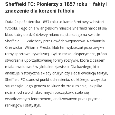
Sheffield FC: Pionierzy z 1857 roku – fakty i
znaczenie dla korzeni futbolu
Data 24 października 1857 roku to kamień milowy w historii
futbolu. Tego dnia w angielskim mieście Sheffield narodził się
klub, który do dziś dzierży miano najstarszego na świecie –
Sheffield FC. Założony przez dwóch wizjonerów, Nathaniela
Creswicka i Williama Presta, klub ten wykraczał poza zwykłe
ramy sportowej rywalizacji. Był to raczej eksperyment, próba
stworzenia uporządkowanej formy rozrywki, która z czasem
miała ewoluować w globalne zjawisko. Dla każdego, kto
analizuje historyczne składy drużyn czy śledzi ewolucję taktyk,
Sheffield FC stanowi punkt odniesienia, od którego wszystko
się zaczęło. Jego geneza to klucz do zrozumienia, jak piłka
nożna, od swoich skromnych początków, stała się
współczesnym fenomenem, analizowanym przez pryzmat
rankingów i statystyk.