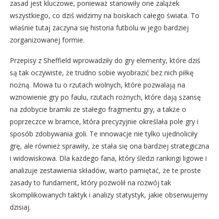
zasad jest kluczowe, ponieważ stanowiły one zalążek
wszystkiego, co dziś widzimy na boiskach całego świata. To
właśnie tutaj zaczyna się historia futbolu w jego bardziej
zorganizowanej formie.
Przepisy z Sheffield wprowadziły do gry elementy, które dziś
są tak oczywiste, że trudno sobie wyobrazić bez nich piłkę
nożną. Mowa tu o rzutach wolnych, które pozwalają na
wznowienie gry po faulu, rzutach rożnych, które dają szansę
na zdobycie bramki ze stałego fragmentu gry, a także o
poprzeczce w bramce, która precyzyjnie określała pole gry i
sposób zdobywania goli. Te innowacje nie tylko ujednoliciły
grę, ale również sprawiły, że stała się ona bardziej strategiczna
i widowiskowa. Dla każdego fana, który śledzi rankingi ligowe i
analizuje zestawienia składów, warto pamiętać, że te proste
zasady to fundament, który pozwolił na rozwój tak
skomplikowanych taktyk i analizy statystyk, jakie obserwujemy
dzisiaj.