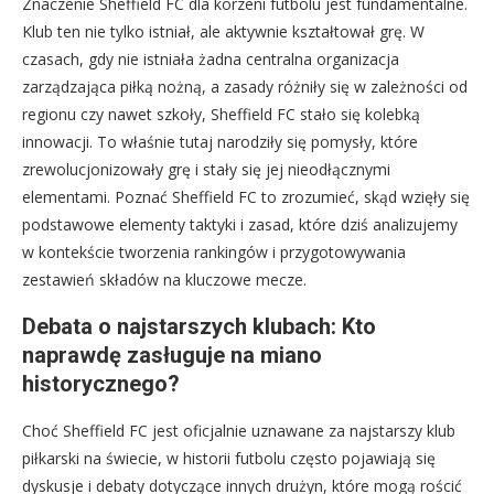
Znaczenie Sheffield FC dla korzeni futbolu jest fundamentalne.
Klub ten nie tylko istniał, ale aktywnie kształtował grę. W
czasach, gdy nie istniała żadna centralna organizacja
zarządzająca piłką nożną, a zasady różniły się w zależności od
regionu czy nawet szkoły, Sheffield FC stało się kolebką
innowacji. To właśnie tutaj narodziły się pomysły, które
zrewolucjonizowały grę i stały się jej nieodłącznymi
elementami. Poznać Sheffield FC to zrozumieć, skąd wzięły się
podstawowe elementy taktyki i zasad, które dziś analizujemy
w kontekście tworzenia rankingów i przygotowywania
zestawień składów na kluczowe mecze.
Debata o najstarszych klubach: Kto
naprawdę zasługuje na miano
historycznego?
Choć Sheffield FC jest oficjalnie uznawane za najstarszy klub
piłkarski na świecie, w historii futbolu często pojawiają się
dyskusje i debaty dotyczące innych drużyn, które mogą rościć