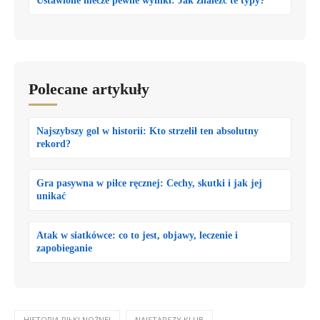
Ustawione mecze pewne wyniki: Jak znaleźć te typy?
Polecane artykuły
Najszybszy gol w historii: Kto strzelił ten absolutny
rekord?
Gra pasywna w piłce ręcznej: Cechy, skutki i jak jej
unikać
Atak w siatkówce: co to jest, objawy, leczenie i
zapobieganie
HISTORIA PIŁKI NOŻNEJ
NAJSTARSZY KLUB