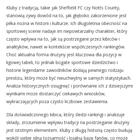
Kluby z tradycją, takie jak Sheffield FC czy Notts County,
stanowią żywy dowód na to, jak głęboko zakorzenione jest
piłka nożna w historii i kulturze. Ich długoletnia obecność na
sportowej scenie nadaje im niepowtarzalny charakter, który
często wpływa na to, jak są postrzegane przez kibiców i
analityków, nawet w kontekście współczesnych rankingów.
Choć aktualna forma drużyny jest kluczowa dla pozycji w
ligowej tabeli, to jednak bogate sportowe dziedzictwo i
historie legendarne zawodników dodają pewnego rodzaju
prestiżu, który może być nieuchwytny w samych statystykach.
Analiza historycznych osiągnięć i porównanie ich z dzisiejszymi
wynikami może dostarczyć ciekawych wniosków,
wykraczających poza czysto liczbowe zestawienia.
Dla doświadczonego kibica, który śledzi rankingi i analizuje
składy, zrozumienie wpływu tradycji na postrzeganie drużyny
jest istotnym elementem. Kluby z długą historią często budują
wokół siebie silną tożsamość i lojalną bazę fanów, co może