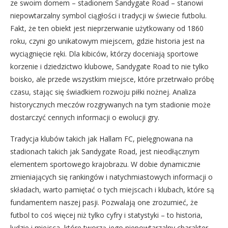
ze swoim domem – stadionem Sandygate Road – stanowi
niepowtarzalny symbol ciągłości i tradycji w świecie futbolu.
Fakt, że ten obiekt jest nieprzerwanie użytkowany od 1860
roku, czyni go unikatowym miejscem, gdzie historia jest na
wyciągnięcie ręki. Dla kibiców, którzy doceniają sportowe
korzenie i dziedzictwo klubowe, Sandygate Road to nie tylko
boisko, ale przede wszystkim miejsce, które przetrwało próbę
czasu, stając się świadkiem rozwoju piłki nożnej. Analiza
historycznych meczów rozgrywanych na tym stadionie może
dostarczyć cennych informacji o ewolucji gry.
Tradycja klubów takich jak Hallam FC, pielęgnowana na
stadionach takich jak Sandygate Road, jest nieodłącznym
elementem sportowego krajobrazu. W dobie dynamicznie
zmieniających się rankingów i natychmiastowych informacji o
składach, warto pamiętać o tych miejscach i klubach, które są
fundamentem naszej pasji. Pozwalają one zrozumieć, że
futbol to coś więcej niż tylko cyfry i statystyki – to historia,
ludzie i miejsca, które tworzą jego niepowtarzalny charakter.