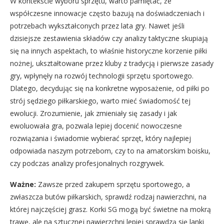
W kontekście wyboru sprzętu, warto pamiętać, że
współczesne innowacje często bazują na doświadczeniach i
potrzebach wykształconych przez lata gry. Nawet jeśli
dzisiejsze zestawienia składów czy analizy taktyczne skupiają
się na innych aspektach, to właśnie historyczne korzenie piłki
nożnej, ukształtowane przez kluby z tradycją i pierwsze zasady
gry, wpłynęły na rozwój technologii sprzętu sportowego.
Dlatego, decydując się na konkretne wyposażenie, od piłki po
strój sędziego piłkarskiego, warto mieć świadomość tej
ewolucji. Zrozumienie, jak zmieniały się zasady i jak
ewoluowała gra, pozwala lepiej docenić nowoczesne
rozwiązania i świadomie wybierać sprzęt, który najlepiej
odpowiada naszym potrzebom, czy to na amatorskim boisku,
czy podczas analizy profesjonalnych rozgrywek.
Ważne:
Zawsze przed zakupem sprzętu sportowego, a
zwłaszcza butów piłkarskich, sprawdź rodzaj nawierzchni, na
której najczęściej grasz. Korki SG mogą być świetne na mokrą
trawę, ale na sztucznej nawierzchni lepiej sprawdzą się lanki