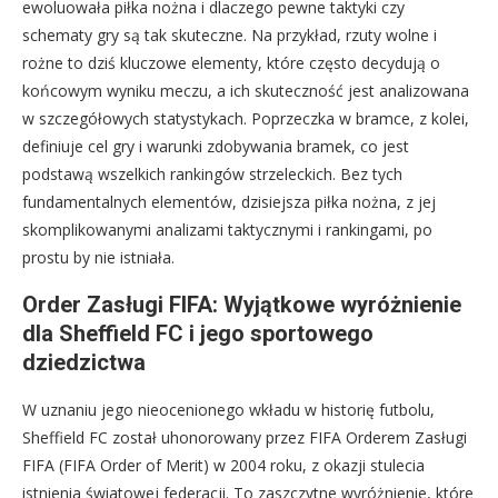
ewoluowała piłka nożna i dlaczego pewne taktyki czy
schematy gry są tak skuteczne. Na przykład, rzuty wolne i
rożne to dziś kluczowe elementy, które często decydują o
końcowym wyniku meczu, a ich skuteczność jest analizowana
w szczegółowych statystykach. Poprzeczka w bramce, z kolei,
definiuje cel gry i warunki zdobywania bramek, co jest
podstawą wszelkich rankingów strzeleckich. Bez tych
fundamentalnych elementów, dzisiejsza piłka nożna, z jej
skomplikowanymi analizami taktycznymi i rankingami, po
prostu by nie istniała.
Order Zasługi FIFA: Wyjątkowe wyróżnienie
dla Sheffield FC i jego sportowego
dziedzictwa
W uznaniu jego nieocenionego wkładu w historię futbolu,
Sheffield FC został uhonorowany przez FIFA Orderem Zasługi
FIFA (FIFA Order of Merit) w 2004 roku, z okazji stulecia
istnienia światowej federacji. To zaszczytne wyróżnienie, które