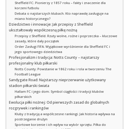
Sheffield FC: Pionierzy z 1857 roku – fakty i znaczenie dla
korzeni futbolu
Debata o najstarszych klubach: Kto naprawdę zasługuje na
miano historycznego?
Dziedzictwo i innowacje: Jak przepisy z Sheffield
ukształtowały współczesną piłkę nożną
Przepisy z Sheffield: Rzuty wolne, rożne i poprzeczka – kluczowe
zasady, które dały początek
Order Zasługi FIFA: Wyjątkowe wyróżnienie dla Sheffield FC i
jego sportowego dziedzictwa
Profesjonalizm i tradycja: Notts County – najstarszy
profesjonalny klub piłkarski
Notts County: Powstanie w 1862 roku i rola w tworzeniu The
Football League
Sandygate Road: Najstarszy nieprzerwanie użytkowany
stadion piłkarski świata
Hallam FC i jego dom: Symbol ciągłości i tradycji klubów
piłkarskich
Ewolucja piłki nożnej: Od pierwszych zasad do globalnych
rozgrywek i rankingów
Kluby z tradycją a współczesne rankingi: Jak historia wpływa na
postrzeganie drużyn
Sportowe korzenie i ich wpływ na wybór sprzętu: Piłka do