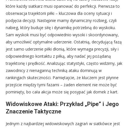
które każdy siatkarz musi opanować do perfekcji. Pierwsza to
obserwacja trajektorii piłki – kluczowa dla oceny sytuacji i
podjęcia decyzji. Następnie mamy dynamiczny rozbieg, czyli
nabieg, który buduje siłę i dynamikę potrzebną do wyskoku.
Sam wyskok musi być odpowiednio wysoki i skoordynowany,
aby umożliwić optymalne uderzenie. Ostatnią, decydującą fazą
jest samo uderzenie piłki dłonią, które wymaga precyzji, siły i
odpowiedniego kontaktu z piłką, aby nadać jej pożądaną
trajektorię i prędkość. Analizując statystyki, często widzimy, jak
zawodnicy z nienaganną techniką ataku dominują w
rankingach skuteczności. Pamiętajcie, że kluczem jest płynne
przejście między tymi fazami – żaden element nie może być
pominięty, bo cała akcja może się posypać jak domek z kart.
Widowiskowe Ataki: Przykład „Pipe” i Jego
Znaczenie Taktyczne
Jednym z najbardziej widowiskowych zagrań w siatkówce jest