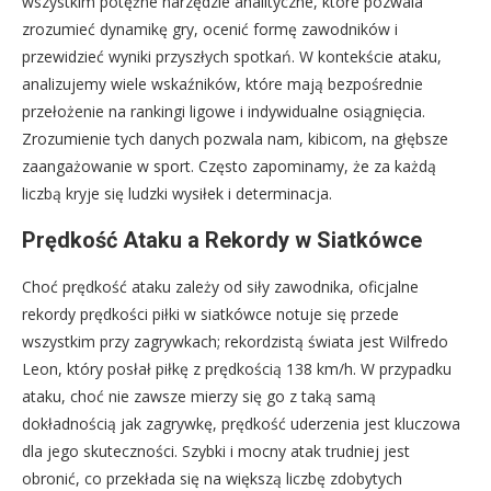
wszystkim potężne narzędzie analityczne, które pozwala
zrozumieć dynamikę gry, ocenić formę zawodników i
przewidzieć wyniki przyszłych spotkań. W kontekście ataku,
analizujemy wiele wskaźników, które mają bezpośrednie
przełożenie na rankingi ligowe i indywidualne osiągnięcia.
Zrozumienie tych danych pozwala nam, kibicom, na głębsze
zaangażowanie w sport. Często zapominamy, że za każdą
liczbą kryje się ludzki wysiłek i determinacja.
Prędkość Ataku a Rekordy w Siatkówce
Choć prędkość ataku zależy od siły zawodnika, oficjalne
rekordy prędkości piłki w siatkówce notuje się przede
wszystkim przy zagrywkach; rekordzistą świata jest Wilfredo
Leon, który posłał piłkę z prędkością 138 km/h. W przypadku
ataku, choć nie zawsze mierzy się go z taką samą
dokładnością jak zagrywkę, prędkość uderzenia jest kluczowa
dla jego skuteczności. Szybki i mocny atak trudniej jest
obronić, co przekłada się na większą liczbę zdobytych