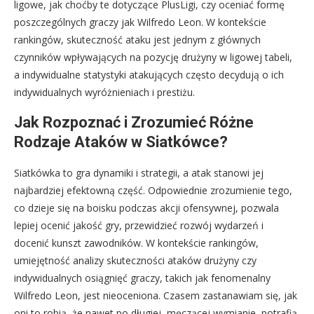
ligowe, jak choćby te dotyczące PlusLigi, czy oceniać formę
poszczególnych graczy jak Wilfredo Leon. W kontekście
rankingów, skuteczność ataku jest jednym z głównych
czynników wpływających na pozycję drużyny w ligowej tabeli,
a indywidualne statystyki atakujących często decydują o ich
indywidualnych wyróżnieniach i prestiżu.
Jak Rozpoznać i Zrozumieć Różne
Rodzaje Ataków w Siatkówce?
Siatkówka to gra dynamiki i strategii, a atak stanowi jej
najbardziej efektowną część. Odpowiednie zrozumienie tego,
co dzieje się na boisku podczas akcji ofensywnej, pozwala
lepiej ocenić jakość gry, przewidzieć rozwój wydarzeń i
docenić kunszt zawodników. W kontekście rankingów,
umiejętność analizy skuteczności ataków drużyny czy
indywidualnych osiągnięć graczy, takich jak fenomenalny
Wilfredo Leon, jest nieoceniona. Czasem zastanawiam się, jak
oni to robią, że nawet po długiej, męczącej wymianie, potrafią