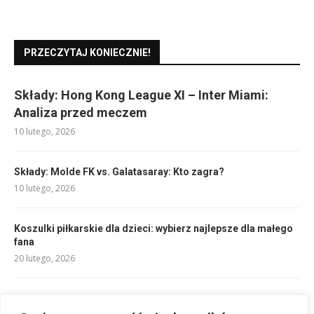
PRZECZYTAJ KONIECZNIE!
Składy: Hong Kong League XI – Inter Miami:
Analiza przed meczem
10 lutego, 2026
Składy: Molde FK vs. Galatasaray: Kto zagra?
10 lutego, 2026
Koszulki piłkarskie dla dzieci: wybierz najlepsze dla małego
fana
20 lutego, 2026
Składy: Man City – PSG: Kto zagra w wielkim meczu?