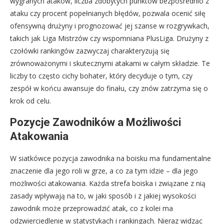
wygranych ataków, liczba zdobytych punktów bezpośrednio z
ataku czy procent popełnianych błędów, pozwala ocenić siłę
ofensywną drużyny i prognozować jej szanse w rozgrywkach,
takich jak Liga Mistrzów czy wspomniana PlusLiga. Drużyny z
czołówki rankingów zazwyczaj charakteryzują się
zrównoważonymi i skutecznymi atakami w całym składzie. Te
liczby to często cichy bohater, który decyduje o tym, czy
zespół w końcu awansuje do finału, czy znów zatrzyma się o
krok od celu.
Pozycje Zawodników a Możliwości
Atakowania
W siatkówce pozycja zawodnika na boisku ma fundamentalne
znaczenie dla jego roli w grze, a co za tym idzie – dla jego
możliwości atakowania. Każda strefa boiska i związane z nią
zasady wpływają na to, w jaki sposób i z jakiej wysokości
zawodnik może przeprowadzić atak, co z kolei ma
odzwierciedlenie w statystykach i rankingach. Nieraz widząc